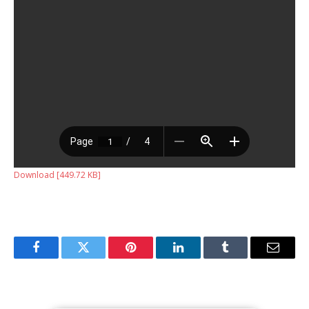
Download [449.72 KB]
Facebook
Twitter
Pinterest
LinkedIn
Tumblr
Email