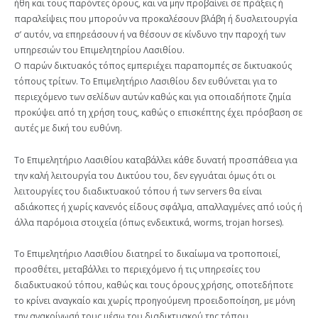
ήθη και τους παρόντες όρους, και να μην προβαίνει σε πράξεις ή
παραλείψεις που μπορούν να προκαλέσουν βλάβη ή δυσλειτουργία
σ’ αυτόν, να επηρεάσουν ή να θέσουν σε κίνδυνο την παροχή των
υπηρεσιών του Επιμελητηρίου Λασιθίου.
Ο παρών δικτυακός τόπος εμπεριέχει παραπομπές σε δικτυακούς
τόπους τρίτων. Το Επιμελητήριο Λασιθίου δεν ευθύνεται για το
περιεχόμενο των σελίδων αυτών καθώς και για οποιαδήποτε ζημία
προκύψει από τη χρήση τους, καθώς ο επισκέπτης έχει πρόσβαση σε
αυτές με δική του ευθύνη.
Το Επιμελητήριο Λασιθίου καταβάλλει κάθε δυνατή προσπάθεια για
την καλή λειτουργία του Δικτύου του, δεν εγγυάται όμως ότι οι
λειτουργίες του διαδικτυακού τόπου ή των servers θα είναι
αδιάκοπες ή χωρίς κανενός είδους σφάλμα, απαλλαγμένες από ιούς ή
άλλα παρόμοια στοιχεία (όπως ενδεικτικά, worms, trojan horses).
Το Επιμελητήριο Λασιθίου διατηρεί το δικαίωμα να τροποποιεί,
προσθέτει, μεταβάλλει το περιεχόμενο ή τις υπηρεσίες του
διαδικτυακού τόπου, καθώς και τους όρους χρήσης, οποτεδήποτε
το κρίνει αναγκαίο και χωρίς προηγούμενη προειδοποίηση, με μόνη
την ανακοίνωσή τους μέσω του διαδικτυακού της τόπου.