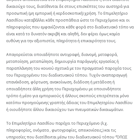
δικαιούχο τους, διατίθενται δε στους επισκέπτες του αυστηρά για
προσωπική (μη εμπορική ή κερδοσκοπική) χρήση. Το Επιμελητήριο
Λασιθίου καταβάλλει κάθε προσπάθεια ώστε το Περιεχόμενο και οι
πληροφορίες που εμφανίζονται κάθε φορά στο διαδικτυακό τόπο να
είναι κατά το δυνατόν ακριβή και αληθή, δεν φέρει όμως καμία
ευθύνη για την αξιοπιστία, πληρότητα ή επικαιρότητα τους.
Απαγορεύεται οποιαδήποτε αντιγραφή, διανομή, μεταφορά,
μεταποίηση, μεταπώληση, δημιουργία παράγωγής εργασίας ή
παραπλάνηση του κοινού σχετικά με τον πραγματικό παροχέα τους
του Περιεχομένου του διαδικτυακού τόπου. Τυχόν αναπαραγωγή
επανέκδοση, φόρτωση, ανακοίνωση, διάδοση ή μετάδοση ή
οποιαδήποτε άλλη χρήση του Περιεχομένου με οποιονδήποτε
τρόπο ή μέσο για εμπορικούς ή άλλους σκοπούς επιτρέπεται μόνο
κατόπιν προηγούμενης γραπτής άδειας του Επιμελητηρίου Λασιθίου
ή οιουδήποτε άλλου δικαιούχου των πνευματικών δικαιωμάτων.
Το Επιμελητήριο Λασιθίου παρέχει το Περιεχόμενο (λ.χ.
πληροφορίες, ονόματα , φωτογραφίες, απεικονίσεις,) και τις
υπηρεσίες που διατίθενται μέσω του διαδικτυακού τόπου “ΌΠΩΣ