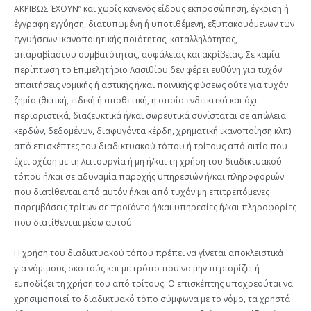
ΑΚΡΙΒΩΣ ΈΧΟΥΝ” και χωρίς κανενός είδους εκπροσώπηση, έγκριση ή
έγγραφη εγγύηση, διατυπωμένη ή υποτιθέμενη, εξυπακουόμενων των
εγγυήσεων ικανοποιητικής ποιότητας, καταλληλότητας,
απαραβίαστου συμβατότητας, ασφάλειας και ακρίβειας. Σε καμία
περίπτωση το Επιμελητήριο Λασιθίου δεν φέρει ευθύνη για τυχόν
απαιτήσεις νομικής ή αστικής ή/και ποινικής φύσεως ούτε για τυχόν
ζημία (θετική, ειδική ή αποθετική, η οποία ενδεικτικά και όχι
περιοριστικά, διαζευκτικά ή/και σωρευτικά συνίσταται σε απώλεια
κερδών, δεδομένων, διαφυγόντα κέρδη, χρηματική ικανοποίηση κλπ)
από επισκέπτες του διαδικτυακού τόπου ή τρίτους από αιτία που
έχει σχέση με τη λειτουργία ή μη ή/και τη χρήση του διαδικτυακού
τόπου ή/και σε αδυναμία παροχής υπηρεσιών ή/και πληροφοριών
που διατίθενται από αυτόν ή/και από τυχόν μη επιτρεπόμενες
παρεμβάσεις τρίτων σε προϊόντα ή/και υπηρεσίες ή/και πληροφορίες
που διατίθενται μέσω αυτού.
Η χρήση του διαδικτυακού τόπου πρέπει να γίνεται αποκλειστικά
για νόμιμους σκοπούς και με τρόπο που να μην περιορίζει ή
εμποδίζει τη χρήση του από τρίτους. Ο επισκέπτης υποχρεούται να
χρησιμοποιεί το διαδικτυακό τόπο σύμφωνα με το νόμο, τα χρηστά