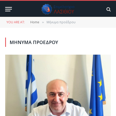
YOU ARE AT:
Home
Μήνυμα προέδρου
»
ΜΉΝΥΜΑ ΠΡΟΈΔΡΟΥ