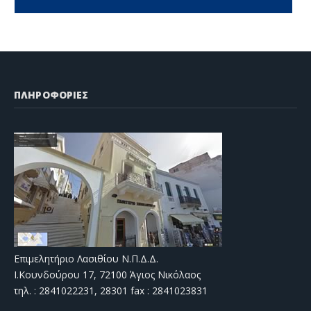
ΠΛΗΡΟΦΟΡΙΕΣ
Επιμελητήριο Λασιθίου Ν.Π.Δ.Δ.
Ι.Κουνδούρου 17, 72100 Άγιος Νικόλαος
τηλ. : 2841022231, 28301 fax : 2841023831