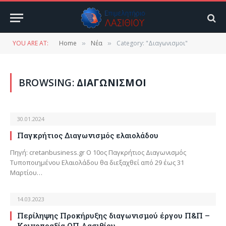
YOU ARE AT:
Home
Νέα
Category: "Διαγωνισμοι"
»
»
BROWSING:
ΔΙΑΓΩΝΙΣΜΟΙ
30.01.2024
Παγκρήτιος Διαγωνισμός ελαιολάδου
Πηγή: cretanbusiness.gr Ο 10ος Παγκρήτιος Διαγωνισμός
Τυποποιημένου Ελαιολάδου θα διεξαχθεί από 29 έως 31
Μαρτίου…
14.03.2023
Περίληψης Προκήρυξης διαγωνισμού έργου Π&Π –
Κοινοπραξία ΟΠ Λασιθίου