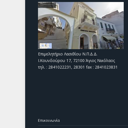
Επιμελητήριο Λασιθίου Ν.Π.Δ.Δ.
Ι.Κουνδούρου 17, 72100 Άγιος Νικόλαος
τηλ. : 2841022231, 28301 fax : 2841023831
Επικοινωνία