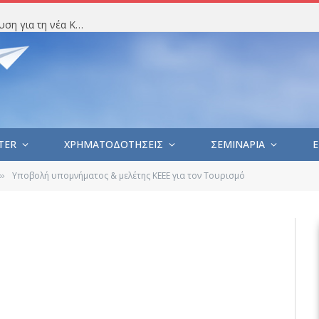
Πρόσκληση συμμετοχής στη Δημόσια Διαβούλευση για τη νέα Κοινή Αγροτική Πολιτική (ΚΑΠ) – Κατάθεση προτάσεων έως Δευτέρα 31 Αυγούστου 2026
TER
ΧΡΗΜΑΤΟΔΟΤΗΣΕΙΣ
ΣΕΜΙΝΑΡΙΑ
E
Υποβολή υπομνήματος & μελέτης ΚΕΕΕ για τον Τουρισμό
»