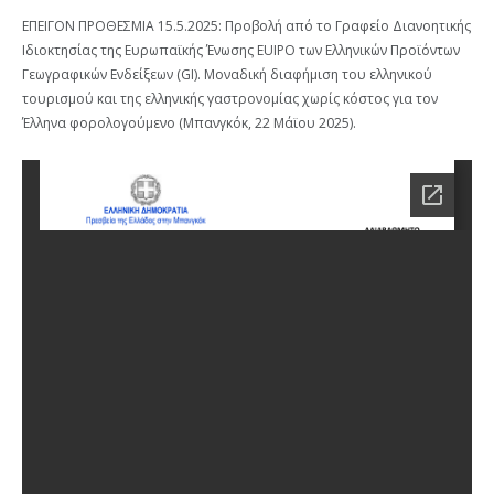
ΕΠΕΙΓΟΝ ΠΡΟΘΕΣΜΙΑ 15.5.2025: Προβολή από το Γραφείο Διανοητικής
Ιδιοκτησίας της Ευρωπαϊκής Ένωσης EUIPO των Ελληνικών Προϊόντων
Γεωγραφικών Ενδείξεων (GI). Μοναδική διαφήμιση του ελληνικού
τουρισμού και της ελληνικής γαστρονομίας χωρίς κόστος για τον
Έλληνα φορολογούμενο (Μπανγκόκ, 22 Μάϊου 2025).