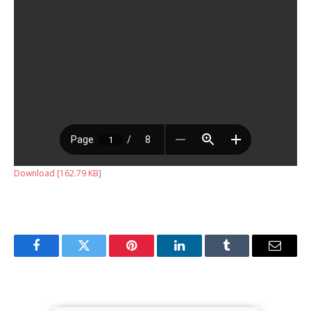
Download [162.79 KB]
Facebook
Twitter
Pinterest
LinkedIn
Tumblr
Email