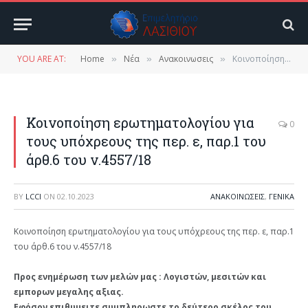
YOU ARE AT:
Home
Νέα
Ανακοινωσεις
Κοινοποίηση ερωτηματολογίου για τους υπόχρεους της περ. ε, παρ.1 του άρθ.6 του ν.4557/18
»
»
»
Κοινοποίηση ερωτηματολογίου για
0
τους υπόχρεους της περ. ε, παρ.1 του
άρθ.6 του ν.4557/18
BY
LCCI
ON
02.10.2023
ΑΝΑΚΟΙΝΩΣΕΙΣ
,
ΓΕΝΙΚΑ
Κοινοποίηση ερωτηματολογίου για τους υπόχρεους της περ. ε, παρ.1
του άρθ.6 του ν.4557/18
Προς ενημέρωση των μελών μας : Λογιστών, μεσιτών και
εμπορων μεγαλης αξιας.
Εφόσον επιθυμειτε συμπληρωστε το δεύτερο σκέλος του