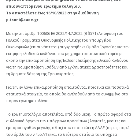
επισυναπτόμενου ερωτηματολογίου.
Το αποστέλετε έως 16/10/2023 στην διεύθυνση
p.tsoni@aade.gr
Με την υπ΄ αριθμ. 100606 ΕΞ 2022/14.7.2022 (Β΄ 3571) Απόφαση του
Γενικού Γραμματέα Οικονομικής Πολιτικής του Υπουργείου
Οικονομικών (επισυνάπτεται) συγκροτήθηκε Ομάδα Εργασίας για την
εκτίμηση κλαδικού κινδύνου του μη χρηματοπιστωτικού τομέα με
σκοπό την επικαιροποίηση της Έκθεσης Εκτίμησης Εθνικού Κινδύνου
για τη Νομιμοποίηση Εσόδων από Εγκληματικές Δραστηριότητες και
τη Χρηματοδότηση της Τρομοκρατίας.
Για την εν λόγω επικαιροποίηση απαιτούνται ποιοτικά και ποσοτικά
στατιστικά στοιχεία, τα οποία θα αντληθούν από το συνημμένο στο
παρόν ερωτηματολόγιο.
Το ερωτηματολόγιο αποτελείται από δύο μέρη. Το πρώτο αφορά στα
συλλογικά όργανα των υπόχρεων προσώπων ( λογιστές, μεσίτες και
έμποροι αγαθών μεγάλης αξίας) που εποπτεύει η ΑΑΔΕ (περ. ε, παρ.1
του άρθ.6 του ν.4557/18) και το δεύτερο στα ίδια τα υπόχρεα