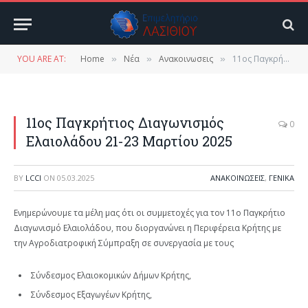
YOU ARE AT:
Home
Νέα
Ανακοινωσεις
11ος Παγκρήτιος Διαγωνισμός Ελαιολάδου 21-23 Μαρτίου 2025
»
»
»
11ος Παγκρήτιος Διαγωνισμός
0
Ελαιολάδου 21-23 Μαρτίου 2025
BY
LCCI
ON
05.03.2025
ΑΝΑΚΟΙΝΩΣΕΙΣ
,
ΓΕΝΙΚΑ
Eνημερώνουμε τα μέλη μας ότι οι συμμετοχές για τον 11ο Παγκρήτιο
Διαγωνισμό Ελαιολάδου, που διοργανώνει η Περιφέρεια Κρήτης με
την Αγροδιατροφική Σύμπραξη σε συνεργασία με τους
Σύνδεσμος Ελαιοκομικών Δήμων Κρήτης,
Σύνδεσμος Εξαγωγέων Κρήτης,