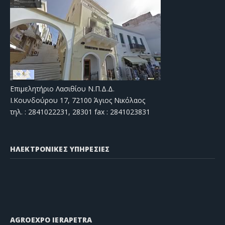
Επιμελητήριο Λασιθίου Ν.Π.Δ.Δ.
Ι.Κουνδούρου 17, 72100 Άγιος Νικόλαος
τηλ. : 2841022231, 28301 fax : 2841023831
ΗΛΕΚΤΡΟΝΙΚΕΣ ΥΠΗΡΕΣΙΕΣ
AGROEXPO IERAPETRA