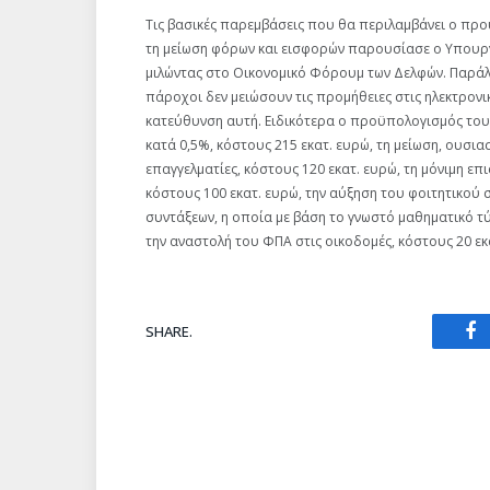
Τις βασικές παρεμβάσεις που θα περιλαμβάνει ο προ
τη μείωση φόρων και εισφορών παρουσίασε ο Υπουργό
μιλώντας στο Οικονομικό Φόρουμ των Δελφών. Παράλλ
πάροχοι δεν μειώσουν τις προμήθειες στις ηλεκτρονι
κατεύθυνση αυτή. Ειδικότερα ο προϋπολογισμός του 
κατά 0,5%, κόστους 215 εκατ. ευρώ, τη μείωση, ουσι
επαγγελματίες, κόστους 120 εκατ. ευρώ, τη μόνιμη 
κόστους 100 εκατ. ευρώ, την αύξηση του φοιτητικού σ
συντάξεων, η οποία με βάση το γνωστό μαθηματικό τύ
την αναστολή του ΦΠΑ στις οικοδομές, κόστους 20 εκ
SHARE.
Fa