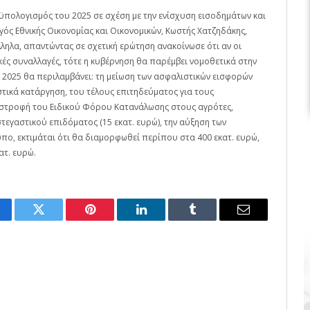
ϋπολογισμός του 2025 σε σχέση με την ενίσχυση εισοδημάτων και
ς Εθνικής Οικονομίας και Οικονομικών, Κωστής Χατζηδάκης,
ηλα, απαντώντας σε σχετική ερώτηση ανακοίνωσε ότι αν οι
κές συναλλαγές, τότε η κυβέρνηση θα παρέμβει νομοθετικά στην
2025 θα περιλαμβάνει: τη μείωση των ασφαλιστικών εισφορών
αστικά κατάργηση, του τέλους επιτηδεύματος για τους
επιστροφή του Ειδικού Φόρου Κατανάλωσης στους αγρότες,
τεγαστικού επιδόματος (15 εκατ. ευρώ), την αύξηση των
πο, εκτιμάται ότι θα διαμορφωθεί περίπου στα 400 εκατ. ευρώ,
ατ. ευρώ.
cebook
Twitter
Pinterest
LinkedIn
Tumblr
Email