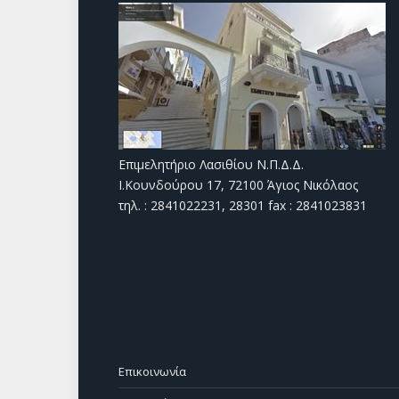
Επιμελητήριο Λασιθίου Ν.Π.Δ.Δ.
Ι.Κουνδούρου 17, 72100 Άγιος Νικόλαος
τηλ. : 2841022231, 28301 fax : 2841023831
Επικοινωνία