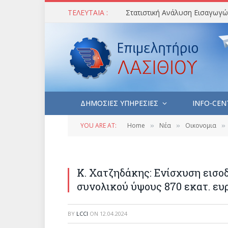
ΤΕΛΕΥΤΑΙΑ :
ΔΗΜΟΣΙΕΣ ΥΠΗΡΕΣΙΕΣ
INFO-CEN
YOU ARE AT:
Home
Νέα
Οικονομια
»
»
»
Κ. Χατζηδάκης: Ενίσχυση εισ
συνολικού ύψους 870 εκατ. ευ
BY
LCCI
ON
12.04.2024