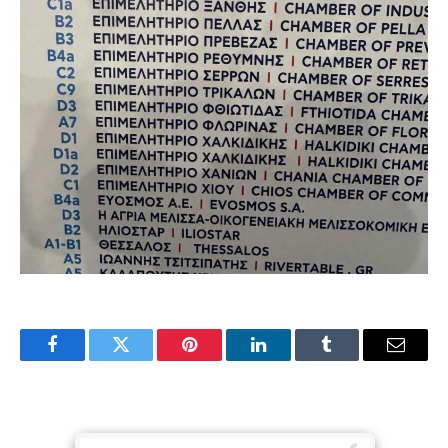
Facebook
Twitter
Pinterest
LinkedIn
Tumblr
Email