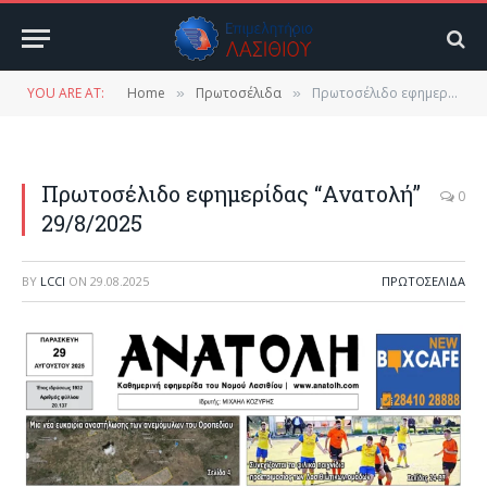
YOU ARE AT:
Home
Πρωτοσέλιδα
Πρωτοσέλιδο εφημερίδας “Ανατολή” 29/8/2025
»
»
Πρωτοσέλιδο εφημερίδας “Ανατολή”
0
29/8/2025
BY
LCCI
ON
29.08.2025
ΠΡΩΤΟΣΈΛΙΔΑ