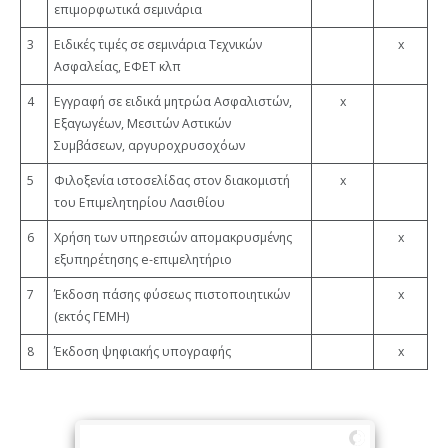
επιμορφωτικά σεμινάρια
3
Ειδικές τιμές σε σεμινάρια Τεχνικών
x
Ασφαλείας, ΕΦΕΤ κλπ
4
Εγγραφή σε ειδικά μητρώα Ασφαλιστών,
x
Εξαγωγέων, Μεσιτών Αστικών
Συμβάσεων, αργυροχρυσοχόων
5
Φιλοξενία ιστοσελίδας στον διακομιστή
x
του Επιμελητηρίου Λασιθίου
6
Χρήση των υπηρεσιών απομακρυσμένης
x
εξυπηρέτησης e-επιμελητήριο
7
Έκδοση πάσης φύσεως πιστοποιητικών
x
(εκτός ΓΕΜΗ)
8
Έκδοση ψηφιακής υπογραφής
x