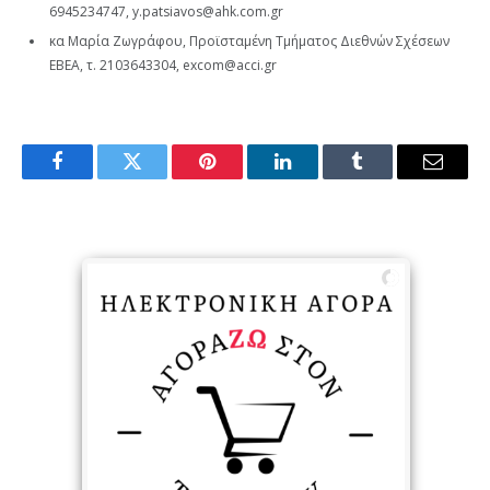
6945234747, y.patsiavos@ahk.com.gr
κα Μαρία Ζωγράφου, Προϊσταμένη Τμήματος Διεθνών Σχέσεων
ΕΒΕΑ, τ. 2103643304, excom@acci.gr
Facebook
Twitter
Pinterest
LinkedIn
Tumblr
Email