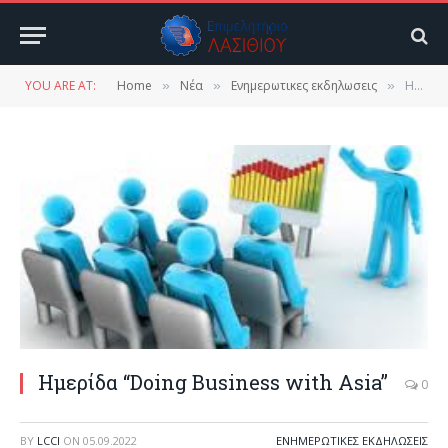
YOU ARE AT:
Home
Νέα
Ενημερωτικες εκδηλωσεις
Ημερίδα “Doing Business with Asia”
»
»
»
Ημερίδα “Doing Business with Asia”
0
BY
LCCI
ON
05.09.2022
ΕΝΗΜΕΡΩΤΙΚΕΣ ΕΚΔΗΛΩΣΕΙΣ