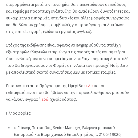
διαμορφώνεται μετά την πανδημία, θα επικεντρώσουν σε κλάδους
και τομείς με προοπτική ανάπτυξης, θα αναδείξουν δυνατότητες και
ευκαιρίες για εμπορικές, επενδυτικές και άλλες μορφές συνεργασίας
και θα δώσουν χρήσιμες συμβουλές για προσέγγιση και δικτύωση
στις τοπικές αγορές (γλώσσα εργασίας αγγλικά).
Στόχος της εκδήλωσης είναι αφενός να ενημερωθούν τα στελέχη
εξωστρεφών ελληνικών εταιριών για τις αγορές αυτές και αφετέρου
όσοι ενδιαφέρονται να συμμετάσχουν σε Επιχειρηματική Αποστολή
που θα διοργανώσουν οι Φορείς στην Ασία τον προσεχή Νοέμβριο
με αποκλειστικό σκοπό συναντήσεις Β2Β με τοπικές εταιρίες.
Επισυνάπτεται το Πρόγραμμα της Ημερίδας
εδώ
και οι
ενδιαφερόμενοι που θα ήθελαν να την παρακολουθήσουν μπορούν
να κάνουν εγγραφή
εδώ
(χωρίς κόστος).
Πληροφορίες:
κ. Γιάννης Πατσιαβός, Senior Manager, Ελληνογερμανικού
Εμπορικού και Βιομηχανικού Επιμελητηρίου, τ. 2106419026,