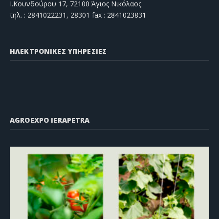
Ι.Κουνδούρου 17, 72100 Άγιος Νικόλαος
τηλ. : 2841022231, 28301 fax : 2841023831
ΗΛΕΚΤΡΟΝΙΚΕΣ ΥΠΗΡΕΣΙΕΣ
AGROEXPO IERAPETRA