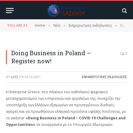
YOU ARE AT:
Home
Νέα
Ενημερωτικες εκδηλωσεις
Doing Business in Poland – Register now!
»
»
»
Doing Business in Poland –
0
Register now!
BY
LCCI
ON
09.06.2021
ΕΝΗΜΕΡΩΤΙΚΕΣ ΕΚΔΗΛΩΣΕΙΣ
Η Enterprise Greece, στο πλαίσιο του καθολικού ψηφιακού
μετασχηματισμού των υπηρεσιών και εργαλείων της, συνεχίζει την
υποστήριξη των Ελλήνων εξαγωγέων να προσεγγίσουν διεθνείς
αγορές και να προωθήσουν ελληνικά προϊόντα υψηλής ποιότητας, με
τo webinar
«Doing Business in Poland – COVID 19 Challenges and
Opportunities»
σε συνεργασία με το Υπουργείο Εξωτερικών.