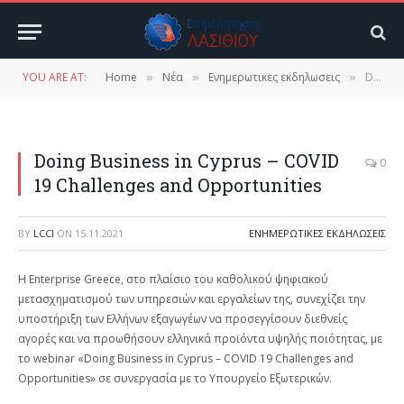
YOU ARE AT:
Home
Νέα
Ενημερωτικες εκδηλωσεις
Doing Business in Cyprus – COVID 19 Challenges and Opportunities
»
»
»
Doing Business in Cyprus – COVID
0
19 Challenges and Opportunities
BY
LCCI
ON
15.11.2021
ΕΝΗΜΕΡΩΤΙΚΕΣ ΕΚΔΗΛΩΣΕΙΣ
Η Enterprise Greece, στο πλαίσιο του καθολικού ψηφιακού
μετασχηματισμού των υπηρεσιών και εργαλείων της, συνεχίζει την
υποστήριξη των Ελλήνων εξαγωγέων να προσεγγίσουν διεθνείς
αγορές και να προωθήσουν ελληνικά προϊόντα υψηλής ποιότητας, με
τo webinar «Doing Business in Cyprus – COVID 19 Challenges and
Opportunities» σε συνεργασία με το Υπουργείο Εξωτερικών.