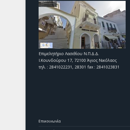
Επιμελητήριο Λασιθίου Ν.Π.Δ.Δ.
Ι.Κουνδούρου 17, 72100 Άγιος Νικόλαος
τηλ. : 2841022231, 28301 fax : 2841023831
Επικοινωνία