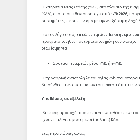
Η Υπηρεσία Μιας Στάσης (ΥΜΣ), στο πλαίσιο της ενα
(ΚΑΔ), οι οποίοι τίθενται σε ισχύ από
1/3/2026
, προχ
συστημάτων, σε συντονισμό με την Ανεξάρτητη Αρχή 
Για τον λόγο αυτό,
κατά το πρώτο δεκαήμερο του
πραγματοποιηθεί η αυτοματοποιημένη αντιστοίχιση τ
διαθέσιμη για:
Σύσταση εταιρειών μέσω ΥΜΣ ή e-ΥΜΣ
Η προσωρινή αναστολή λειτουργίας κρίνεται απαραίτ
διασύνδεση των συστημάτων και η ακεραιότητα των σ
Υποθέσεις σε εξέλιξη
Ιδιαίτερη προσοχή απαιτείται για υποθέσεις σύσταση
έχουν επιλεγεί υφιστάμενοι (παλαιοί) ΚΑΔ.
Στις περιπτώσεις αυτές: