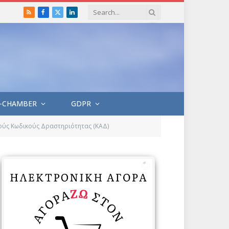
RSS
Facebook
X
LinkedIn
(Twitter)
-CHAMBER
GDPR
ούς Κωδικούς Δραστηριότητας (ΚΑΔ)