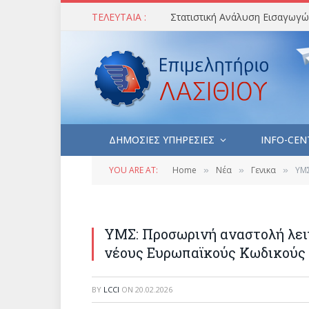
ΤΕΛΕΥΤΑΙΑ :
ΔΗΜΟΣΙΕΣ ΥΠΗΡΕΣΙΕΣ
INFO-CEN
YOU ARE AT:
Home
Νέα
Γενικα
ΥΜΣ
»
»
»
ΥΜΣ: Προσωρινή αναστολή λει
νέους Ευρωπαϊκούς Κωδικούς 
BY
LCCI
ON
20.02.2026