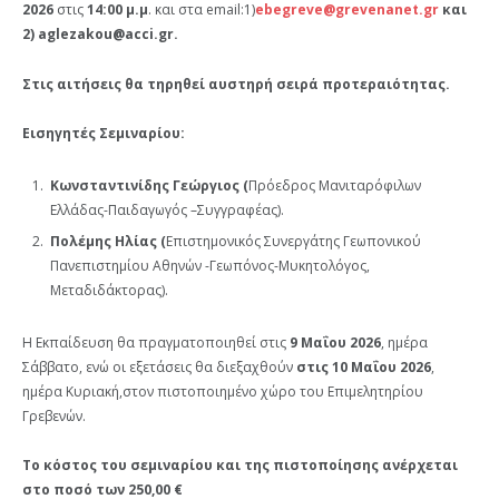
2026
στις
14:00 μ.μ
. και στα email:1)
ebegreve@grevenanet.gr
και
2)
aglezakou@
acci
.gr.
Στις αιτήσεις θα τηρηθεί αυστηρή σειρά προτεραιότητας.
Εισηγητές Σεμιναρίου:
Κωνσταντινίδης Γεώργιος (
Πρόεδρος Μανιταρόφιλων
Ελλάδας-Παιδαγωγός –Συγγραφέας).
Πολέμης Ηλίας (
Επιστημονικός Συνεργάτης Γεωπονικού
Πανεπιστημίου Αθηνών -Γεωπόνος-Μυκητολόγος,
Μεταδιδάκτορας).
Η Εκπαίδευση θα πραγματοποιηθεί στις
9 Μαΐου
2026
, ημέρα
Σάββατο, ενώ οι εξετάσεις θα διεξαχθούν
στις 10 Μαΐου 2026
,
ημέρα Κυριακή,στον πιστοποιημένο χώρο του Επιμελητηρίου
Γρεβενών.
Το κόστος του σεμιναρίου και της πιστοποίησης ανέρχεται
στο ποσό των 250,00 €