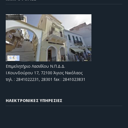
Επιμελητήριο Λασιθίου Ν.Π.Δ.Δ.
Ι.Κουνδούρου 17, 72100 Άγιος Νικόλαος
τηλ. : 2841022231, 28301 fax : 2841023831
ΗΛΕΚΤΡΟΝΙΚΕΣ ΥΠΗΡΕΣΙΕΣ