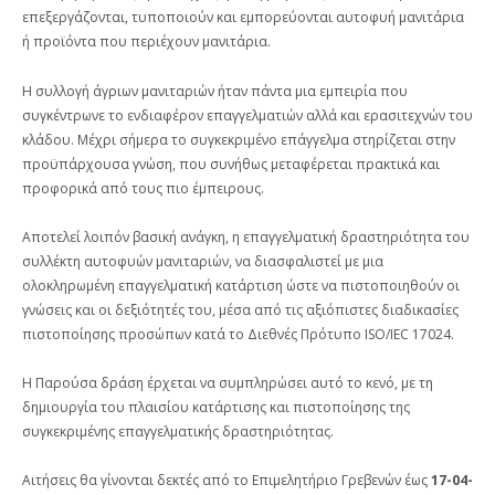
επεξεργάζονται, τυποποιούν και εμπορεύονται αυτοφυή μανιτάρια
ή προϊόντα που περιέχουν μανιτάρια.
Η συλλογή άγριων μανιταριών ήταν πάντα μια εμπειρία που
συγκέντρωνε το ενδιαφέρον επαγγελματιών αλλά και ερασιτεχνών του
κλάδου. Μέχρι σήμερα το συγκεκριμένο επάγγελμα στηρίζεται στην
προϋπάρχουσα γνώση, που συνήθως μεταφέρεται πρακτικά και
προφορικά από τους πιο έμπειρους.
Αποτελεί λοιπόν βασική ανάγκη, η επαγγελματική δραστηριότητα του
συλλέκτη αυτοφυών μανιταριών, να διασφαλιστεί με μια
ολοκληρωμένη επαγγελματική κατάρτιση ώστε να πιστοποιηθούν οι
γνώσεις και οι δεξιότητές του, μέσα από τις αξιόπιστες διαδικασίες
πιστοποίησης προσώπων κατά το Διεθνές Πρότυπο ISO/IEC 17024.
Η Παρούσα δράση έρχεται να συμπληρώσει αυτό το κενό, με τη
δημιουργία του πλαισίου κατάρτισης και πιστοποίησης της
συγκεκριμένης επαγγελματικής δραστηριότητας.
Αιτήσεις θα γίνονται δεκτές από το Επιμελητήριο Γρεβενών έως
17-04-