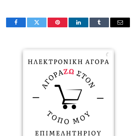
Facebook
Twitter
Pinterest
LinkedIn
Tumblr
Email