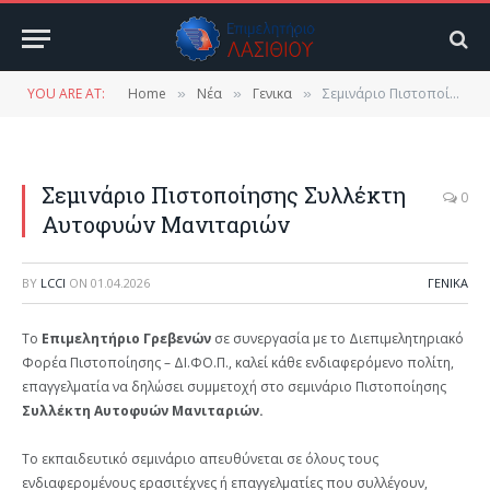
YOU ARE AT:
Home
Νέα
Γενικα
Σεμινάριο Πιστοποίησης Συλλέκτη Αυτοφυών Μανιταριών
»
»
»
Σεμινάριο Πιστοποίησης Συλλέκτη
0
Αυτοφυών Μανιταριών
BY
LCCI
ON
01.04.2026
ΓΕΝΙΚΑ
Το
Επιμελητήριο Γρεβενών
σε συνεργασία με το Διεπιμελητηριακό
Φορέα Πιστοποίησης – ΔΙ.ΦΟ.Π., καλεί κάθε ενδιαφερόμενο πολίτη,
επαγγελματία να δηλώσει συμμετοχή στο σεμινάριο Πιστοποίησης
Συλλέκτη Αυτοφυών Μανιταριών.
Το εκπαιδευτικό σεμινάριο απευθύνεται σε όλους τους
ενδιαφερομένους ερασιτέχνες ή επαγγελματίες που συλλέγουν,