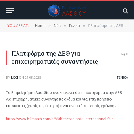
YOU ARE AT:
Home
Νέα
Γενικα
Πλατφόρμα της ΔΕΘ για επιχειρηματικές συναντήσεις
»
»
»
Πλατφόρμα της ΔΕΘ για
0
επιχειρηματικές συναντήσεις
BY
LCCI
ON
21.08.2025
ΓΕΝΙΚΑ
Το Επιμελητήριο Λασιθίου ανακοινώνει ότι η πλατφόρμα στην ΔΕΘ
για επιχειρηματικές συναντήσεις ακόμα και για επιχειρήσεις-
επισκέπτες (χωρίς περίπτερο) είναι ανοικτή και χωρίς χρέωση .
https://www.b2match.com/e/89th-thessaloniki-international-fair