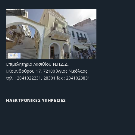
Επιμελητήριο Λασιθίου Ν.Π.Δ.Δ.
Ι.Κουνδούρου 17, 72100 Άγιος Νικόλαος
τηλ. : 2841022231, 28301 fax : 2841023831
ΗΛΕΚΤΡΟΝΙΚΕΣ ΥΠΗΡΕΣΙΕΣ