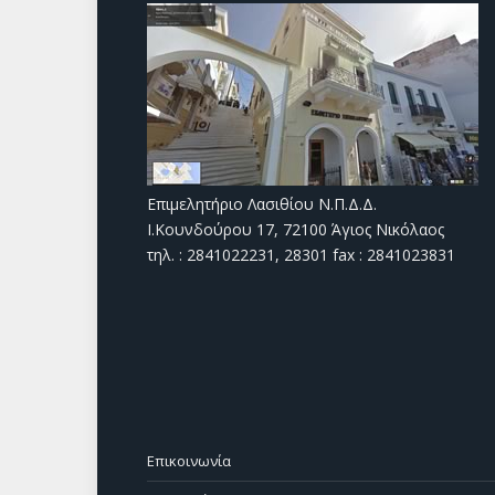
Επιμελητήριο Λασιθίου Ν.Π.Δ.Δ.
Ι.Κουνδούρου 17, 72100 Άγιος Νικόλαος
τηλ. : 2841022231, 28301 fax : 2841023831
Επικοινωνία