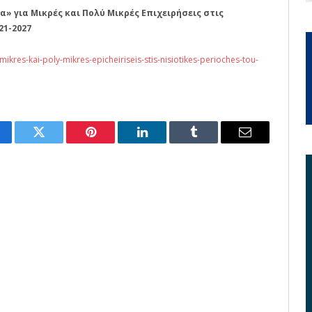
» για Μικρές και Πολύ Μικρές Επιχειρήσεις στις
21-2027
ikres-kai-poly-mikres-epicheiriseis-stis-nisiotikes-perioches-tou-
cebook
Twitter
Pinterest
LinkedIn
Tumblr
Email