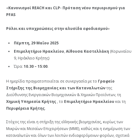
«
Κανονισμοί REACH και CLP- Πρόταση νέου περιορισμού για
PFAS
Ρόλοι και υποχρεώσεις στην αλυσίδα εφοδιασμού
»
Πέμπτη,
29 Μαΐου 2025
Επιμελητήριο Ηρακλείου
,
Αίθουσα Καστελλάκη
(Κορωναίου
9, Ηράκλειο Κρήτης)
Ώρα:
10.30 – 15:00
.
Η ημερίδα πραγματοποιείται σε συνεργασία με το
Γραφείο
Στήριξης της Βιομηχανίας και των Καταναλωτών
της
Διεύθυνσης Ενεργειακών Βιομηχανικών & Χημικών Προϊόντων, τη
Χημική Υπηρεσία Κρήτης
, το
Επιμελητήριο Ηρακλείου
και τη
Περιφέρεια Κρήτης
.
Στόχος της είναι η στήριξη της ελληνικής βιομηχανίας, κυρίως των
Μικρών και Μεσαίων Επιχειρήσεων (ΜΜΕ), καθώς και η ενημέρωση των
καταναλωτών και όλων των λοιπών ενδιαφερόμενων φορέων, σχετικά