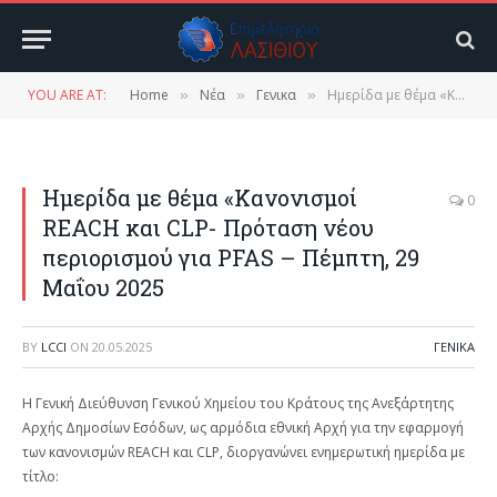
YOU ARE AT:
Home
Νέα
Γενικα
Ημερίδα με θέμα «Κανονισμοί REACH και CLP- Πρόταση νέου περιορισμού για PFAS – Πέμπτη, 29 Μαΐου 2025
»
»
»
Ημερίδα με θέμα «Κανονισμοί
0
REACH και CLP- Πρόταση νέου
περιορισμού για PFAS – Πέμπτη, 29
Μαΐου 2025
BY
LCCI
ON
20.05.2025
ΓΕΝΙΚΑ
Η Γενική Διεύθυνση Γενικού Χημείου του Κράτους της Ανεξάρτητης
Αρχής Δημοσίων Εσόδων, ως αρμόδια εθνική Αρχή για την εφαρμογή
των κανονισμών REACH και CLP, διοργανώνει ενημερωτική ημερίδα με
τίτλο: