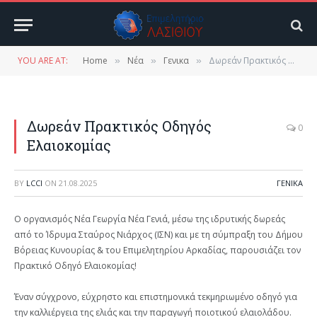
YOU ARE AT:
Home
Νέα
Γενικα
Δωρεάν Πρακτικός Οδηγός Ελαιοκομίας
»
»
»
Δωρεάν Πρακτικός Οδηγός
0
Ελαιοκομίας
BY
LCCI
ON
21.08.2025
ΓΕΝΙΚΑ
Ο οργανισμός Νέα Γεωργία Νέα Γενιά, μέσω της ιδρυτικής δωρεάς
από το Ίδρυμα Σταύρος Νιάρχος (ΙΣΝ) και με τη σύμπραξη του Δήμου
Βόρειας Κυνουρίας & του Επιμελητηρίου Αρκαδίας, παρουσιάζει τον
Πρακτικό Οδηγό Ελαιοκομίας!
Έναν σύγχρονο, εύχρηστο και επιστημονικά τεκμηριωμένο οδηγό για
την καλλιέργεια της ελιάς και την παραγωγή ποιοτικού ελαιολάδου.