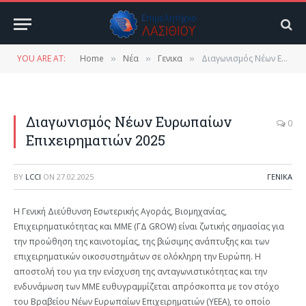
YOU ARE AT:
Home
Νέα
Γενικα
Διαγωνισμός Νέων Ευρωπαίων Επιχειρηματιών 2025
»
»
»
Διαγωνισμός Νέων Ευρωπαίων
0
Επιχειρηματιών 2025
BY
LCCI
ON
27.02.2025
ΓΕΝΙΚΑ
Η Γενική Διεύθυνση Εσωτερικής Αγοράς, Βιομηχανίας,
Επιχειρηματικότητας και ΜΜΕ (ΓΔ GROW) είναι ζωτικής σημασίας για
την προώθηση της καινοτομίας, της βιώσιμης ανάπτυξης και των
επιχειρηματικών οικοσυστημάτων σε ολόκληρη την Ευρώπη. Η
αποστολή του για την ενίσχυση της ανταγωνιστικότητας και την
ενδυνάμωση των ΜΜΕ ευθυγραμμίζεται απρόσκοπτα με τον στόχο
του Βραβείου Νέων Ευρωπαίων Επιχειρηματιών (YEEA), το οποίο