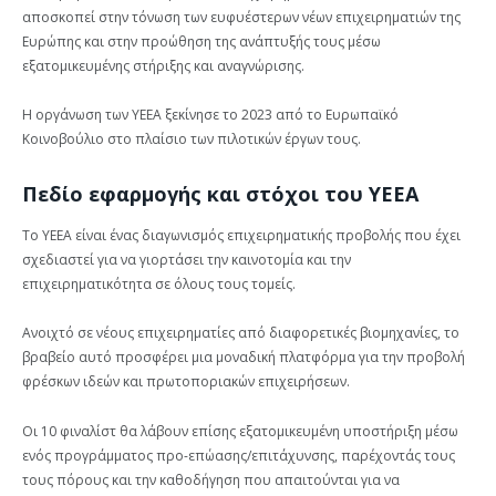
αποσκοπεί στην τόνωση των ευφυέστερων νέων επιχειρηματιών της
Ευρώπης και στην προώθηση της ανάπτυξής τους μέσω
εξατομικευμένης στήριξης και αναγνώρισης.
Η οργάνωση των YEEA ξεκίνησε το 2023 από το Ευρωπαϊκό
Κοινοβούλιο στο πλαίσιο των πιλοτικών έργων τους.
Πεδίο εφαρμογής και στόχοι του YEEA
Το YEEA είναι ένας διαγωνισμός επιχειρηματικής προβολής που έχει
σχεδιαστεί για να γιορτάσει την καινοτομία και την
επιχειρηματικότητα σε όλους τους τομείς.
Ανοιχτό σε νέους επιχειρηματίες από διαφορετικές βιομηχανίες, το
βραβείο αυτό προσφέρει μια μοναδική πλατφόρμα για την προβολή
φρέσκων ιδεών και πρωτοποριακών επιχειρήσεων.
Οι 10 φιναλίστ θα λάβουν επίσης εξατομικευμένη υποστήριξη μέσω
ενός προγράμματος προ-επώασης/επιτάχυνσης, παρέχοντάς τους
τους πόρους και την καθοδήγηση που απαιτούνται για να