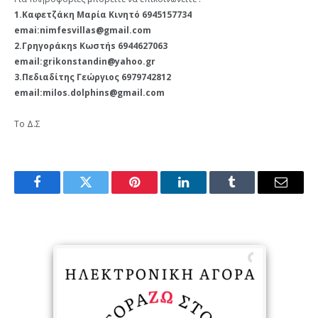
1.Καφετζάκη Μαρία Κινητό 6945157734
emai:nimfesvillas@gmail.com
2.Γρηγοράκηs Κωστήs 6944627063
email:grikonstandin@yahoo.gr
3.Πεδιαδίτης Γεώργιος 6979742812
email:milos.dolphins@gmail.com
To Δ.Σ
Facebook
Twitter
Pinterest
LinkedIn
Tumblr
Email