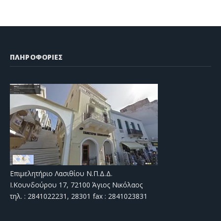
ΠΛΗΡΟΦΟΡΙΕΣ
Επιμελητήριο Λασιθίου Ν.Π.Δ.Δ.
Ι.Κουνδούρου 17, 72100 Άγιος Νικόλαος
τηλ. : 2841022231, 28301 fax : 2841023831