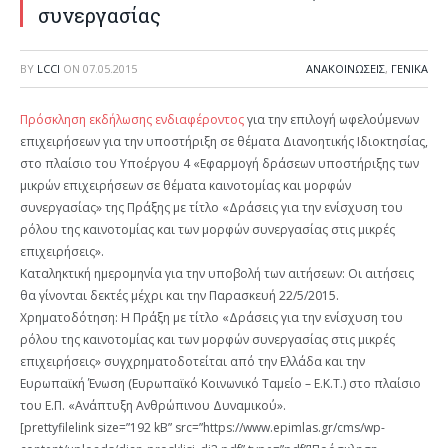
συνεργασίας
BY
LCCI
ON
07.05.2015
ΑΝΑΚΟΙΝΩΣΕΙΣ
,
ΓΕΝΙΚΑ
Πρόσκληση εκδήλωσης ενδιαφέροντος
για την επιλογή ωφελούμενων
επιχειρήσεων για την υποστήριξη σε θέματα Διανοητικής Ιδιοκτησίας,
στο πλαίσιο του Υποέργου 4 «Εφαρμογή δράσεων υποστήριξης των
μικρών επιχειρήσεων σε θέματα καινοτομίας και μορφών
συνεργασίας» της Πράξης με τίτλο «Δράσεις για την ενίσχυση του
ρόλου της καινοτομίας και των μορφών συνεργασίας στις μικρές
επιχειρήσεις».
Καταληκτική ημερομηνία για την υποβολή των αιτήσεων: Οι αιτήσεις
θα γίνονται δεκτές μέχρι και την Παρασκευή 22/5/2015.
Χρηματοδότηση: Η Πράξη με τίτλο «Δράσεις για την ενίσχυση του
ρόλου της καινοτομίας και των μορφών συνεργασίας στις μικρές
επιχειρήσεις» συγχρηματοδοτείται από την Ελλάδα και την
Ευρωπαϊκή Ένωση (Ευρωπαϊκό Κοινωνικό Ταμείο – Ε.Κ.Τ.) στο πλαίσιο
του Ε.Π. «Ανάπτυξη Ανθρώπινου Δυναμικού».
[prettyfilelink size=”192 kB” src=”https://www.epimlas.gr/cms/wp-