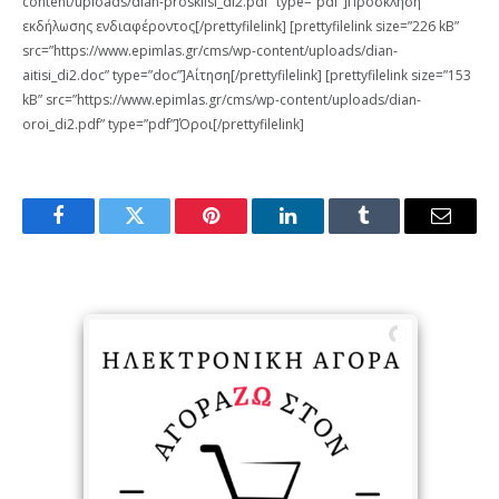
content/uploads/dian-prosklisi_di2.pdf” type=”pdf”]Πρόσκληση
εκδήλωσης ενδιαφέροντος[/prettyfilelink] [prettyfilelink size=”226 kB”
src=”https://www.epimlas.gr/cms/wp-content/uploads/dian-
aitisi_di2.doc” type=”doc”]Αίτηση[/prettyfilelink] [prettyfilelink size=”153
kB” src=”https://www.epimlas.gr/cms/wp-content/uploads/dian-
oroi_di2.pdf” type=”pdf”]Όροι[/prettyfilelink]
Facebook
Twitter
Pinterest
LinkedIn
Tumblr
Email