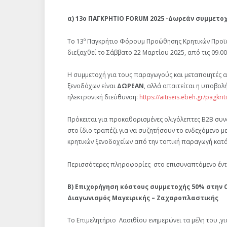
α) 13o ΠΑΓΚΡΗΤΙΟ FORUM 2025 -Δωρεάν συμμετο
ο
Το 13
Παγκρήτιο Φόρουμ Προώθησης Κρητικών Προϊόν
διεξαχθεί το Σάββατο 22 Μαρτίου 2025, από τις 09.00 
Η συμμετοχή για τους παραγωγούς και μεταποιητές α
ξενοδόχων είναι
ΔΩΡΕΑΝ
, αλλά απαιτείται η υποβολή
ηλεκτρονική διεύθυνση:
https://aitiseis.ebeh.gr/pagkri
Πρόκειται για προκαθορισμένες ολιγόλεπτες Β2Β συν
στο ίδιο τραπέζι για να συζητήσουν το ενδεχόμενο μ
κρητικών ξενοδοχείων από την τοπική παραγωγή κατά
Περισσότερες πληροφορίες στο επισυναπτόμενο έν
Β) Επιχορήγηση κόστους συμμετοχής 50% στην Cr
Διαγωνισμός Μαγειρικής – Ζαχαροπλαστικής
Το Επιμελητήριο Λασιθίου ενημερώνει τα μέλη του ,