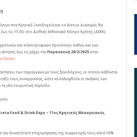
χή
των στα Κρητικά Ξενοδοχεία και τα Δίκτυα Διανομής θα
έως τις 15.00, στο Διεθνές Εκθεσιακό Κέντρο Κρήτης (ΔΕΚΚ).
γροτικών και κτηνοτροφικών προϊόντων, καθώς και των
 αίτησης έως τις μέχρι την
Παρασκευή 28/2/2025
στην
tio-forum
.
αντήσεις των παραγωγών με τους ξενοδόχους, οι οποίοι κάθονται
εταξύ τους συνεργασίας, ώστε να καλυφθούν οι ανάγκες των
 τη νέα τουριστική περίοδο.
τυπο
eta Food & Drink Expo – 11ος Κρητικός Μεσογειακός
για την δυνατότητα επιχορήγησης της συμμετοχής τους κατά 50%