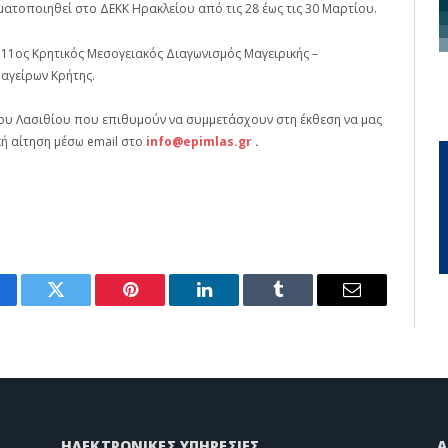
ατοποιηθεί στο ΔΕΚΚ Ηρακλείου από τις 28 έως τις 30 Μαρτίου.
«11ος Κρητικός Μεσογειακός Διαγωνισμός Μαγειρικής –
αγείρων Κρήτης.
ίου Λασιθίου που επιθυμούν να συμμετάσχουν στη έκθεση να μας
ή αίτηση μέσω email στο
info@epimlas.gr
.
cebook
Twitter
Pinterest
LinkedIn
Tumblr
Email
ΗΛΕΚΤΡΟΝΙΚΕΣ ΥΠΗΡΕΣΙΕΣ
A