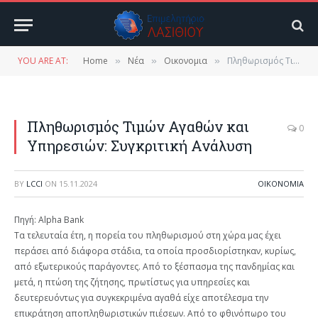
YOU ARE AT:
Home
Νέα
Οικονομια
Πληθωρισμός Τιμών Αγαθών και Υπηρεσιών: Συγκριτική Ανάλυση
»
»
»
Πληθωρισμός Τιμών Αγαθών και
0
Υπηρεσιών: Συγκριτική Ανάλυση
BY
LCCI
ON
15.11.2024
ΟΙΚΟΝΟΜΙΑ
Πηγή: Alpha Bank
Τα τελευταία έτη, η πορεία του πληθωρισμού στη χώρα μας έχει
περάσει από διάφορα στάδια, τα οποία προσδιορίστηκαν, κυρίως,
από εξωτερικούς παράγοντες. Από το ξέσπασμα της πανδημίας και
μετά, η πτώση της ζήτησης, πρωτίστως για υπηρεσίες και
δευτερευόντως για συγκεκριμένα αγαθά είχε αποτέλεσμα την
επικράτηση αποπληθωριστικών πιέσεων. Από το φθινόπωρο του