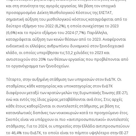
και στη στενότητα της αγοράς εργασίας. Με βάση τον εποχικά
προσαρμοσμένο Δείκτη Μισθολογικού Κόστους της ΕΛΣΤΑΤ,
σημαντική αύξηση του μισθολογικού κόστους καταγράφεται από το
δεύτερο εξάμηνο του 2022 (8,2%), η οποία συνεχίστηκε το 2023
(6,6%) και το πρώτο εξάμηνο του 2024 (7,7%). Παράλληλα,
καταγράφεται αύξηση των κενών θέσεων από το 2023. Αναφέρονται
ενδεικτικά οι ελλείψεις ανθρωπίνου δυναμικού στον ξενοδοχειακό
κλάδο, οι οποίες υπερέβησαν τις 53,2 χιλιάδες το 2023 και
αντιστοιχούν στο 20% των θέσεων εργασίας που προβλέπονται από
το οργανόγραμμα των ξενοδοχείων.
Τέταρτο, στην αυξημένη στάθμιση των υπηρεσιών στον ΕνΔΤΚ. Οι
σταθμίσεις κάθε κατηγορίας και υποκατηγορίας στον ΕνΔΤΚ
διαφέρουν μεταξύ των κρατών-μελών της Ευρωπαϊκής Ένωσης (ΕΕ-27),
ενώ και εντός της ίδιας χώρας μεταβάλλονται ανά έτος. Στις αρχές
κάθε έτους καθορίζονται οι συντελεστές στάθμισης, με βάση τις
καταναλωτικές δαπάνες των νοικοκυριών κατά το προηγούμενο έτος.
Σκοπός είναι να υπάρχουν οι πιο «αντιπροσωπευτικοί» συντελεστές
στάθμισης. Για το 2024, οι υπηρεσίες στην Ελλάδα αντιπροσωπεύουν
το 46,4% του ΕνΔΤΚ, το οποίο είναι το πέμπτο υψηλότερο στην ΕΕ-27