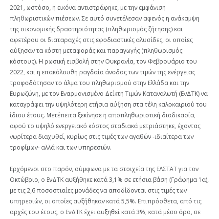
2021, ωστόσο, η εικόνα αντιστράφηκε, με την εμφάνιση
πληθωριστικών πιέσεων. Σε αυτό συνετέλεσαν αφενός η ανάκαμψη
της οικονομικής δραστηριότητας (πληθωρισμός ζήτησης) και
αφετέρου οι διαταραχές στις εφοδιαστικές αλυσίδες, οι οποίες
αύξησαν τα κόστη μεταφοράς και παραγωγής (πληθωρισμός
κόστους). Η ρωσική εισβολή στην Ουκρανία, τον Φεβρουάριο του
2022, και η επακόλουθη ραγδαία άνοδος των τιμών της ενέργειας
τροφοδότησαν το άλμα του πληθωρισμού στην Ελλάδα και την
Ευρωζώνη, με τον Εναρμονισμένο Δείκτη Τιμών Καταναλωτή (ΕνΔΤΚ) να
καταγράφει την υψηλότερη ετήσια αύξηση στα τέλη καλοκαιριού του
ίδιου έτους. Μετέπειτα ξεκίνησε η αποπληθωριστική διαδικασία,
αφού το υψηλό ενεργειακό κόστος σταδιακά μετριάστηκε, έχοντας
νωρίτερα διαχυθεί, κυρίως στις τιμές των αγαθών -ιδιαίτερα των
τροφίμων- αλλά και των υπηρεσιών.
Ερχόμενοι στο παρόν, σύμφωνα με τα στοιχεία της ΕΛΣΤΑΤ για τον
Οκτώβριο, ο ΕνΔΤΚ αυξήθηκε κατά 3,1% σε ετήσια βάση (Γράφημα 1α),
με τις 2,6 ποσοστιαίες μονάδες να αποδίδονται στις τιμές των
υπηρεσιών, οι οποίες αυξήθηκαν κατά 5,5%. Επιπρόσθετα, από τις
αρχές του έτους, ο ΕνΔΤΚ έχει αυξηθεί κατά 3%, κατά μέσο όρο, σε