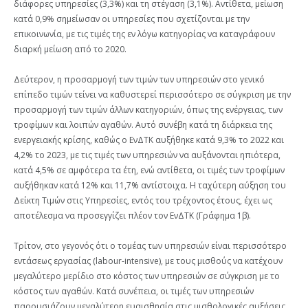
διάφορες υπηρεσίες (3,3%) και τη στέγαση (3,1%). Αντίθετα, μείωση
κατά 0,9% σημείωσαν οι υπηρεσίες που σχετίζονται με την
επικοινωνία, με τις τιμές της εν λόγω κατηγορίας να καταγράφουν
διαρκή μείωση από το 2020.
Δεύτερον, η προσαρμογή των τιμών των υπηρεσιών στο γενικό
επίπεδο τιμών τείνει να καθυστερεί περισσότερο σε σύγκριση με την
προσαρμογή των τιμών άλλων κατηγοριών, όπως της ενέργειας, των
τροφίμων και λοιπών αγαθών. Αυτό συνέβη κατά τη διάρκεια της
ενεργειακής κρίσης, καθώς ο ΕνΔΤΚ αυξήθηκε κατά 9,3% το 2022 και
4,2% το 2023, με τις τιμές των υπηρεσιών να αυξάνονται ηπιότερα,
κατά 4,5% σε αμφότερα τα έτη, ενώ αντίθετα, οι τιμές των τροφίμων
αυξήθηκαν κατά 12% και 11,7% αντίστοιχα. Η ταχύτερη αύξηση του
Δείκτη Τιμών στις Υπηρεσίες, εντός του τρέχοντος έτους, έχει ως
αποτέλεσμα να προσεγγίζει πλέον τον ΕνΔΤΚ (Γράφημα 1β).
Τρίτον, στο γεγονός ότι ο τομέας των υπηρεσιών είναι περισσότερο
εντάσεως εργασίας (labour-intensive), με τους μισθούς να κατέχουν
μεγαλύτερο μερίδιο στο κόστος των υπηρεσιών σε σύγκριση με το
κόστος των αγαθών. Κατά συνέπεια, οι τιμές των υπηρεσιών
παρουσιάζουν μεγαλύτερη ευαισθησία στις μισθολογικές αυξήσεις