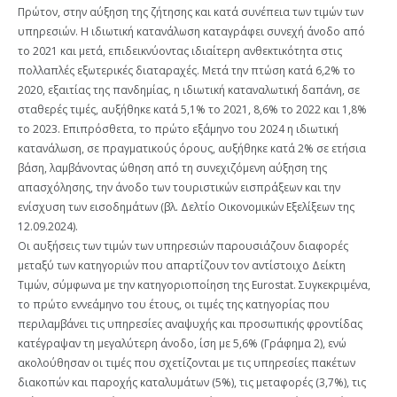
Πρώτον, στην αύξηση της ζήτησης και κατά συνέπεια των τιμών των
υπηρεσιών. Η ιδιωτική κατανάλωση καταγράφει συνεχή άνοδο από
το 2021 και μετά, επιδεικνύοντας ιδιαίτερη ανθεκτικότητα στις
πολλαπλές εξωτερικές διαταραχές. Μετά την πτώση κατά 6,2% το
2020, εξαιτίας της πανδημίας, η ιδιωτική καταναλωτική δαπάνη, σε
σταθερές τιμές, αυξήθηκε κατά 5,1% το 2021, 8,6% το 2022 και 1,8%
το 2023. Επιπρόσθετα, το πρώτο εξάμηνο του 2024 η ιδιωτική
κατανάλωση, σε πραγματικούς όρους, αυξήθηκε κατά 2% σε ετήσια
βάση, λαμβάνοντας ώθηση από τη συνεχιζόμενη αύξηση της
απασχόλησης, την άνοδο των τουριστικών εισπράξεων και την
ενίσχυση των εισοδημάτων (βλ. Δελτίο Οικονομικών Εξελίξεων της
12.09.2024).
Οι αυξήσεις των τιμών των υπηρεσιών παρουσιάζουν διαφορές
μεταξύ των κατηγοριών που απαρτίζουν τον αντίστοιχο Δείκτη
Τιμών, σύμφωνα με την κατηγοριοποίηση της Eurostat. Συγκεκριμένα,
το πρώτο εννεάμηνο του έτους, οι τιμές της κατηγορίας που
περιλαμβάνει τις υπηρεσίες αναψυχής και προσωπικής φροντίδας
κατέγραψαν τη μεγαλύτερη άνοδο, ίση με 5,6% (Γράφημα 2), ενώ
ακολούθησαν οι τιμές που σχετίζονται με τις υπηρεσίες πακέτων
διακοπών και παροχής καταλυμάτων (5%), τις μεταφορές (3,7%), τις