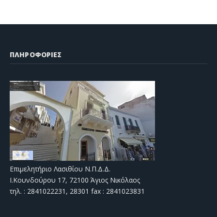
ΠΛΗΡΟΦΟΡΙΕΣ
Επιμελητήριο Λασιθίου Ν.Π.Δ.Δ.
Ι.Κουνδούρου 17, 72100 Άγιος Νικόλαος
τηλ. : 2841022231, 28301 fax : 2841023831