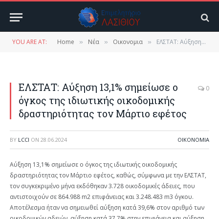
YOU ARE AT:
Home
Νέα
Οικονομια
ΕΛΣΤΑΤ: Αύξηση 13,1% σημείωσε ο όγκος της ιδιωτικής οικοδομικής δραστηριότητας τον Μάρτιο εφέτος
»
»
»
ΕΛΣΤΑΤ: Αύξηση 13,1% σημείωσε ο
0
όγκος της ιδιωτικής οικοδομικής
δραστηριότητας τον Μάρτιο εφέτος
BY
LCCI
ON
28.06.2024
ΟΙΚΟΝΟΜΙΑ
Αύξηση 13,1% σημείωσε ο όγκος της ιδιωτικής οικοδομικής
δραστηριότητας τον Μάρτιο εφέτος, καθώς, σύμφωνα με την ΕΛΣΤΑΤ,
τον συγκεκριμένο μήνα εκδόθηκαν 3.728 οικοδομικές άδειες, που
αντιστοιχούν σε 864.988 m2 επιφάνειας και 3.248.483 m3 όγκου.
Αποτέλεσμα ήταν να σημειωθεί αύξηση κατά 39,6% στον αριθμό των
οικοδομικών αδειών, αύξηση κατά 37,7% στην επιφάνεια και αύξηση