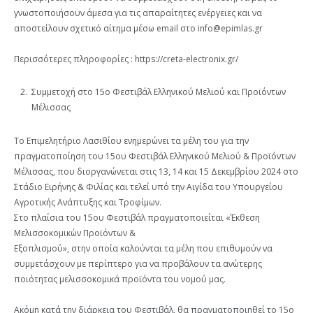
γνωστοποιήσουν άμεσα για τις απαραίτητες ενέργειες και να
αποστείλουν σχετικό αίτημα μέσω email στο info@epimlas.gr
Περισσότερες πληροφορίες : https://creta-electronix.gr/
Συμμετοχή στο 15ο Φεστιβάλ Ελληνικού Μελιού και Προϊόντων
Μέλισσας
Το Επιμελητήριο Λασιθίου ενημερώνει τα μέλη του για την
πραγματοποίηση του 15ου Φεστιβάλ Ελληνικού Μελιού & Προϊόντων
Μέλισσας, που διοργανώνεται στις 13, 14 και 15 Δεκεμβρίου 2024 στο
Στάδιο Ειρήνης & Φιλίας και τελεί υπό την Αιγίδα του Υπουργείου
Αγροτικής Ανάπτυξης και Τροφίμων.
Στο πλαίσια του 15ου Φεστιβάλ πραγματοποιείται «Έκθεση
Μελισσοκομικών Προϊόντων &
Εξοπλισμού», στην οποία καλούνται τα μέλη που επιθυμούν να
συμμετάσχουν με περίπτερο για να προβάλουν τα ανώτερης
ποιότητας μελισσοκομικά προϊόντα του νομού μας.
Ακόμη κατά την διάρκεια του Φεστιβάλ, θα πραγματοποιηθεί το 15ο