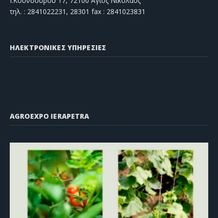
Ι.Κουνδούρου 17, 72100 Άγιος Νικόλαος
τηλ. : 2841022231, 28301 fax : 2841023831
ΗΛΕΚΤΡΟΝΙΚΕΣ ΥΠΗΡΕΣΙΕΣ
AGROEXPO IERAPETRA