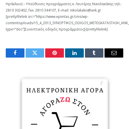
Ηράκλειο) – Υπεύθυνος προγράμματος κ. Λευτέρης Νικολακάκης τηλ.:
2810 302402, fax: 2810 344107, E–mail: nikolakakis@ank.gr
[prettyfilelink src=”https://www.epimlas.gr/cms/wp-
content/uploads/15_4_2013_SYNOPTIKOS_ODIGOS_METEGKATASTASH_ΑΝΚ_
type=”doc”]Συνοπτικός οδηγός προγράμματος[/prettyfilelink]
Facebook
Twitter
Pinterest
LinkedIn
Tumblr
Email