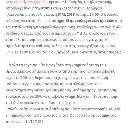
www.ependyseis.gr/mis
. Η ημερομηνία έναρξης της ηλεκτρονικής
υποβολής είναι η
15/4/2013
και η καταληκτική ημερομηνία
ηλεκτρονικής υποβολής είναι η
31/5/2013
και ώρα
24.00
. Ο φυσικός
φάκελος θα κατατεθεί σε διάστημα
15 ημερολογιακών ημερών
από
την καταληκτική ημερομηνία ηλεκτρονικής υποβολής των επενδυτικών
σχεδίων, σε έναν από τους εταίρους του ΕΦΕΠΑΕ, ανάλογα με τον
τόπο υλοποίησης της επένδυσης, σύμφωνα με τη γεωγραφική
αρμοδιότητα του καθενός, καθώς και στις συνεργαζόμενες με τον
ΕΦΕΠΑΕ Τράπεζες και τους συνεργαζόμενους Αναπτυξιακούς Φορείς.
Για όλα τα έργα που θα ενταχθούν στη χρηματοδότηση του
Προγράμματος υπάρχει η δυνατότητα χορήγησης προκαταβολής
μέχρι το 50% της δημόσιας επιχορήγησης με την προσκόμιση
ισόποσης εγγυητικής επιστολής προκαταβολής. Δίνεται η
δυνατότητα στη δικαιούχο επιχείρηση μετά την πραγματοποίηση
τουλάχιστον του 25% να υποβάλει Αίτημα Ελέγχου – Πιστοποίησης
του Οικονομικού Αντικειμένου του έργου.
Επιλέξιμες θεωρούνται οι δαπάνες που θα πραγματοποιηθούν μετά
την ημερομηνία προδημοσίευσης του Οδηγού του Προγράμματος
που είναι η 14/12/2012.