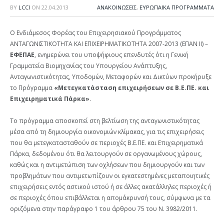
BY
LCCI
ON
22.04.2013
ΑΝΑΚΟΙΝΩΣΕΙΣ
,
ΕΥΡΩΠΑΙΚΑ ΠΡΟΓΡΑΜΜΑΤΑ
Ο Ενδιάμεσος Φορέας του Επιχειρησιακού Προγράμματος
ΑΝΤΑΓΩΝΙΣΤΙΚΟΤΗΤΑ ΚΑΙ ΕΠΙΧΕΙΡΗΜΑΤΙΚΟΤΗΤΑ 2007-2013 (ΕΠΑΝ ΙΙ) –
ΕΦΕΠΑΕ
, ενημερώνει του υποψήφιους επενδυτές ότι η Γενική
Γραμματεία Βιομηχανίας του Υπουργείου Ανάπτυξης,
Ανταγωνιστικότητας, Υποδομών, Μεταφορών και Δικτύων προκήρυξε
το Πρόγραμμα
«Μετεγκατάσταση επιχειρήσεων σε Β.Ε.ΠΕ. και
Επιχειρηματικά Πάρκα»
.
Το πρόγραμμα αποσκοπεί στη βελτίωση της ανταγωνιστικότητας
μέσα από τη δημιουργία οικονομιών κλίμακας, για τις επιχειρήσεις
που θα μετεγκατασταθούν σε περιοχές Β.Ε.ΠΕ. και Επιχειρηματικά
Πάρκα, δεδομένου ότι θα λειτουργούν σε οργανωμένους χώρους,
καθώς και η αντιμετώπιση των οχλήσεων που δημιουργούν και των
προβλημάτων που αντιμετωπίζουν οι εγκατεστημένες μεταποιητικές
επιχειρήσεις εντός αστικού ιστού ή σε άλλες ακατάλληλες περιοχές ή
σε περιοχές όπου επιβάλλεται η απομάκρυνσή τους, σύμφωνα με τα
οριζόμενα στην παράγραφο 1 του άρθρου 75 του Ν. 3982/2011.