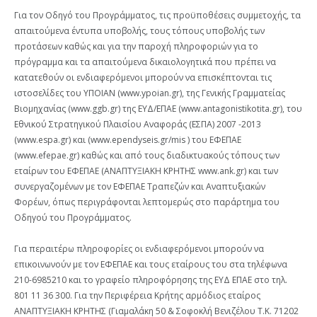
Για τον Οδηγό του Προγράμματος, τις προϋποθέσεις συμμετοχής, τα
απαιτούμενα έντυπα υποβολής, τους τόπους υποβολής των
προτάσεων καθώς και για την παροχή πληροφοριών για το
πρόγραμμα και τα απαιτούμενα δικαιολογητικά που πρέπει να
κατατεθούν οι ενδιαφερόμενοι μπορούν να επισκέπτονται τις
ιστοσελίδες του ΥΠΟΙΑΝ (www.ypoian.gr), της Γενικής Γραμματείας
Βιομηχανίας (www.ggb.gr) της ΕΥΔ/ΕΠΑΕ (www.antagonistikotita.gr), του
Εθνικού Στρατηγικού Πλαισίου Αναφοράς (ΕΣΠΑ) 2007 -2013
(www.espa.gr) και (www.ependyseis.gr/mis ) του ΕΦΕΠΑΕ
(www.efepae.gr) καθώς και από τους διαδικτυακούς τόπους των
εταίρων του ΕΦΕΠΑΕ (ΑΝΑΠΤΥΞΙΑΚΗ ΚΡΗΤΗΣ www.ank.gr) και των
συνεργαζομένων με τον ΕΦΕΠΑΕ Τραπεζών και Αναπτυξιακών
Φορέων, όπως περιγράφονται λεπτομερώς στο παράρτημα του
Οδηγού του Προγράμματος.
Για περαιτέρω πληροφορίες οι ενδιαφερόμενοι μπορούν να
επικοινωνούν με τον ΕΦΕΠΑΕ και τους εταίρους του στα τηλέφωνα
210-6985210 και το γραφείο πληροφόρησης της ΕΥΔ ΕΠΑΕ στο τηλ.
801 11 36 300. Για την Περιφέρεια Κρήτης αρμόδιος εταίρος
ΑΝΑΠΤΥΞΙΑΚΗ ΚΡΗΤΗΣ (Γιαμαλάκη 50 & Σοφοκλή Βενιζέλου Τ.Κ. 71202