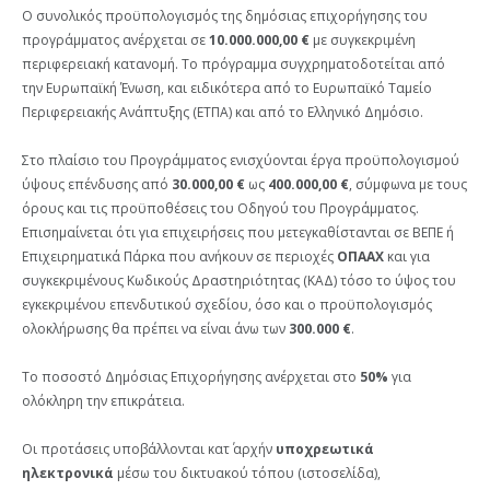
Ο συνολικός προϋπολογισμός της δημόσιας επιχορήγησης του
προγράμματος ανέρχεται σε
10.000.000,00 €
με συγκεκριμένη
περιφερειακή κατανομή. Το πρόγραμμα συγχρηματοδοτείται από
την Ευρωπαϊκή Ένωση, και ειδικότερα από το Ευρωπαϊκό Ταμείο
Περιφερειακής Ανάπτυξης (ΕΤΠΑ) και από το Ελληνικό Δημόσιο.
Στο πλαίσιο του Προγράμματος ενισχύονται έργα προϋπολογισμού
ύψους επένδυσης από
30.000,00 €
ως
400.000,00 €
, σύμφωνα με τους
όρους και τις προϋποθέσεις του Οδηγού του Προγράμματος.
Επισημαίνεται ότι για επιχειρήσεις που μετεγκαθίστανται σε ΒΕΠΕ ή
Επιχειρηματικά Πάρκα που ανήκουν σε περιοχές
ΟΠΑΑΧ
και για
συγκεκριμένους Κωδικούς Δραστηριότητας (ΚΑΔ) τόσο το ύψος του
εγκεκριμένου επενδυτικού σχεδίου, όσο και ο προϋπολογισμός
ολοκλήρωσης θα πρέπει να είναι άνω των
300.000 €
.
Το ποσοστό Δημόσιας Επιχορήγησης ανέρχεται στο
50%
για
ολόκληρη την επικράτεια.
Οι προτάσεις υποβάλλονται κατ΄ αρχήν
υποχρεωτικά
ηλεκτρονικά
μέσω του δικτυακού τόπου (ιστοσελίδα),