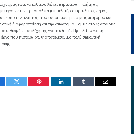
όχος μας είναι να καθιερωθεί έτι περαιτέρω η Κρήτη ως
μμετέχουν στην προσπάθεια (Επιμελητήριο Ηρακλείου, Δήμος
κό σκοπό την ανάπτυξη του τουρισμού, μέσω μιας αειφόρου και
τιστική διαφοροποίηση και την καινοτομία. Τομείς στους οποίους
ιστώ θερμά τα στελέχη της Αναπτυξιακής Ηρακλείου για τη
α έργο που πιστεύω ότι θ’ αποτελέσει μια πολύ σημαντική
ράκης.
cebook
Twitter
Pinterest
LinkedIn
Tumblr
Email