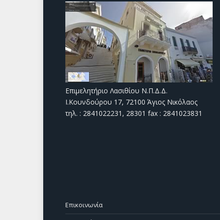
Επιμελητήριο Λασιθίου Ν.Π.Δ.Δ.
Ι.Κουνδούρου 17, 72100 Άγιος Νικόλαος
τηλ. : 2841022231, 28301 fax : 2841023831
Επικοινωνία