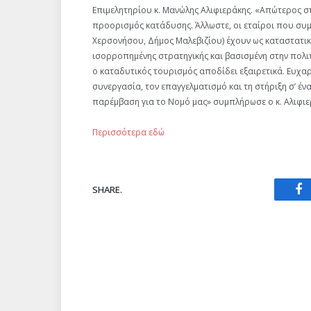
Επιμελητηρίου κ. Μανώλης Αλιφιεράκης. «Απώτερος στ
προορισμός κατάδυσης. Άλλωστε, οι εταίροι που συ
Χερσονήσου, Δήμος Μαλεβιζίου) έχουν ως καταστατι
ισορροπημένης στρατηγικής και βασισμένη στην πολι
ο καταδυτικός τουρισμός αποδίδει εξαιρετικά. Ευχαρ
συνεργασία, τον επαγγελματισμό και τη στήριξη σ’ έν
παρέμβαση για το Νομό μας» συμπλήρωσε ο κ. Αλιφιε
Περισσότερα εδώ
SHARE.
Fa