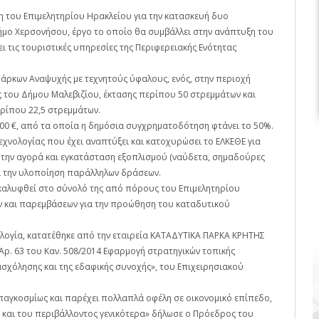
 του Επιμελητηρίου Ηρακλείου για την κατασκευή δυο
ήμο Χερσονήσου, έργο το οποίο θα συμβάλλει στην ανάπτυξη του
ι τις τουριστικές υπηρεσίες της Περιφερειακής Ενότητας
ρκων Αναψυχής με τεχνητούς ύφαλους, ενός, στην περιοχή
ς του Δήμου Μαλεβιζίου, έκτασης περίπου 50 στρεμμάτων και
ρίπου 22,5 στρεμμάτων.
00 €, από τα οποία η δημόσια συγχρηματοδότηση φτάνει το 50%.
εχνολογίας που έχει αναπτύξει και κατοχυρώσει το ΕΛΚΕΘΕ για
 την αγορά και εγκατάσταση εξοπλισμού (ναύδετα, σημαδούρες
αι την υλοποίηση παράλληλων δράσεων.
ι καλυφθεί στο σύνολό της από πόρους του Επιμελητηρίου
ν και παρεμβάσεων για την προώθηση του καταδυτικού
ογία, κατατέθηκε από την εταιρεία ΚΑΤΑΔΥΤΙΚΑ ΠΑΡΚΑ ΚΡΗΤΗΣ
Άρ. 63 του Καν. 508/2014 Εφαρμογή στρατηγικών τοπικής
ασχόλησης και της εδαφικής συνοχής», του Επιχειρησιακού
αγκοσμίως και παρέχει πολλαπλά οφέλη σε οικονομικό επίπεδο,
 και του περιβάλλοντος γενικότερα» δήλωσε ο Πρόεδρος του