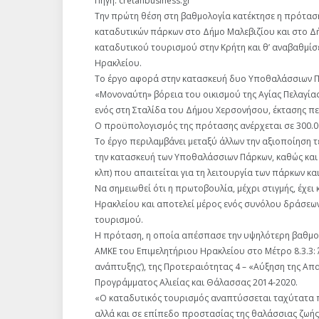
Πηγή: cretanbusiness.gr
Την πρώτη θέση στη βαθμολογία κατέκτησε η πρόταση
καταδυτικών πάρκων στο Δήμο Μαλεβιζίου και στο Δ
καταδυτικού τουρισμού στην Κρήτη και θ’ αναβαθμίσε
Ηρακλείου.
Το έργο αφορά στην κατασκευή δυο Υποθαλάσσιων Πά
«Μονοναύτη» βόρεια του οικισμού της Αγίας Πελαγία
ενός στη Σταλίδα του Δήμου Χερσονήσου, έκτασης πε
Ο προϋπολογισμός της πρότασης ανέρχεται σε 300.0
Το έργο περιλαμβάνει μεταξύ άλλων την αξιοποίηση τ
την κατασκευή των Υποθαλάσσιων Πάρκων, καθώς και
κλπ) που απαιτείται για τη λειτουργία των πάρκων κ
Να σημειωθεί ότι η πρωτοβουλία, μέχρι στιγμής, έχε
Ηρακλείου και αποτελεί μέρος ενός συνόλου δράσεω
τουρισμού.
Η πρόταση, η οποία απέσπασε την υψηλότερη βαθμολ
ΑΜΚΕ του Επιμελητήριου Ηρακλείου στο Μέτρο 8.3.3: 
ανάπτυξης’), της Προτεραιότητας 4 – «Αύξηση της Απ
Προγράμματος Αλιείας και Θάλασσας 2014-2020.
«Ο καταδυτικός τουρισμός αναπτύσσεται ταχύτατα π
αλλά και σε επίπεδο προστασίας της θαλάσσιας ζωής