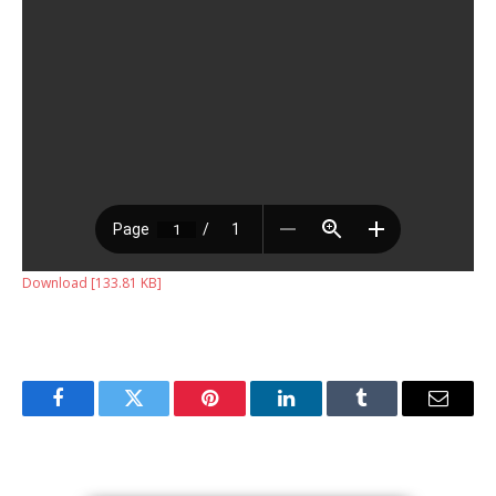
Download [133.81 KB]
Facebook
Twitter
Pinterest
LinkedIn
Tumblr
Email