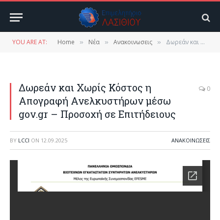
YOU ARE AT:
Home
Νέα
Ανακοινωσεις
Δωρεάν και Χωρίς Κόστος η Απογραφή Ανελκυστήρων μέσω gov.gr – Προσοχή σε Επιτήδειους
»
»
»
Δωρεάν και Χωρίς Κόστος η
0
Απογραφή Ανελκυστήρων μέσω
gov.gr – Προσοχή σε Επιτήδειους
BY
LCCI
ON
12.09.2025
ΑΝΑΚΟΙΝΩΣΕΙΣ