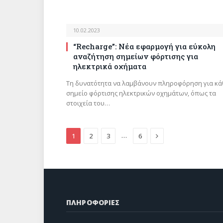
10.02.2023
“Recharge”: Νέα εφαρμογή για εύκολη
αναζήτηση σημείων φόρτισης για
ηλεκτρικά οχήματα
Τη δυνατότητα να λαμβάνουν πληροφόρηση για κά
σημείο φόρτισης ηλεκτρικών οχημάτων, όπως τα
στοιχεία του…
Next
…
1
2
3
6
ΠΛΗΡΟΦΟΡΙΕΣ