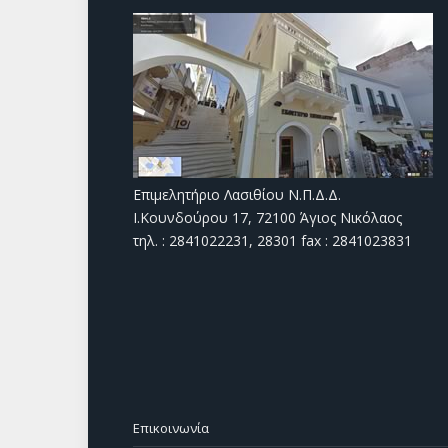
Επιμελητήριο Λασιθίου Ν.Π.Δ.Δ.
Ι.Κουνδούρου 17, 72100 Άγιος Νικόλαος
τηλ. : 2841022231, 28301 fax : 2841023831
Επικοινωνία