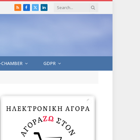
RSS
Facebook
X
LinkedIn
(Twitter)
-CHAMBER
GDPR