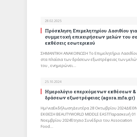
28.02.2025
Πρόσκληση Επιμελητηρίου Λασιθίου για
συμμετοχή επιχειρήσεων μελών του σ
εκθέσεις εσωτερικού
ΣΗΜΑΝΤΙΚΗ ΑΝΑΚΟΙΝΩΣΗ Το Επιμελητήριο Λασιθίο
στα πλαίσια των δράσεων εξωστρέφειας των μελώ
του , ενημερώνει…
25.10.2024
Ημερολόγιο επερχόμενων εκθέσεων &
δράσεων εξωστρέφειας (agora.mfa.gr)
Ημ/νιαΕκδήλωσηΔευτέρα 28 Οκτωβρίου 2024ΔΙΕΘ
ΕΚΘΕΣΗ BEAUTYWORLD MIDDLE EASTΠαρασκευή 01
Νοεμβρίου 2024Έτησιο Συνέδριο του Association
Food…