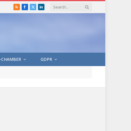
RSS
Facebook
X
LinkedIn
(Twitter)
-CHAMBER
GDPR