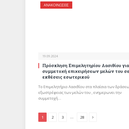
ΑΝΑΚΟΙΝΩΣΕΙΣ
19.09.2024
Πρόσκληση Επιμελητηρίου Λασιθίου για
συμμετοχή επιχειρήσεων μελών του σ
εκθέσεις εσωτερικού
Το Επιμελητήριο Λασιθίου στα πλαίσια των δράσε
εξωστρέφειας των μελών του , ενημερωνει την
συμμετοχή…
Next
…
1
2
3
28