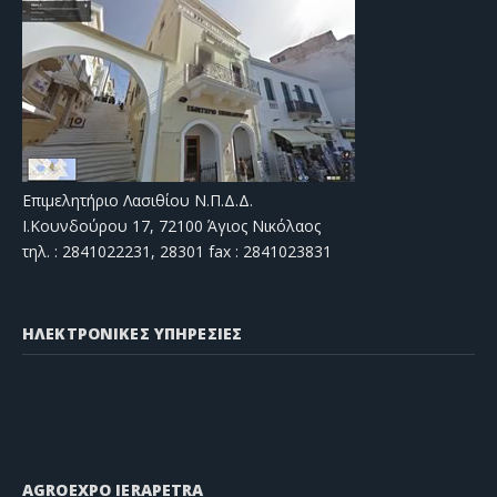
Επιμελητήριο Λασιθίου Ν.Π.Δ.Δ.
Ι.Κουνδούρου 17, 72100 Άγιος Νικόλαος
τηλ. : 2841022231, 28301 fax : 2841023831
ΗΛΕΚΤΡΟΝΙΚΕΣ ΥΠΗΡΕΣΙΕΣ
AGROEXPO IERAPETRA