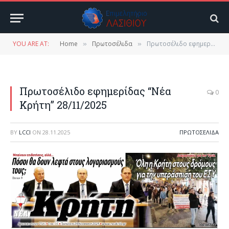
YOU ARE AT:
Home
Πρωτοσέλιδα
Πρωτοσέλιδο εφημερίδας “Νέα Κρήτη” 28/11/2025
»
»
Πρωτοσέλιδο εφημερίδας “Νέα
0
Κρήτη” 28/11/2025
BY
LCCI
ON
28.11.2025
ΠΡΩΤΟΣΈΛΙΔΑ