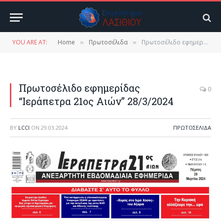
YOU ARE AT:
Home
Πρωτοσέλιδα
Πρωτοσέλιδο εφημερίδας “Ιεράπετρα 21ος Αιών” 28/3/2024
»
»
Πρωτοσέλιδο εφημερίδας
0
“Ιεράπετρα 21ος Αιών” 28/3/2024
BY
LCCI
ON
29.03.2024
ΠΡΩΤΟΣΈΛΙΔΑ