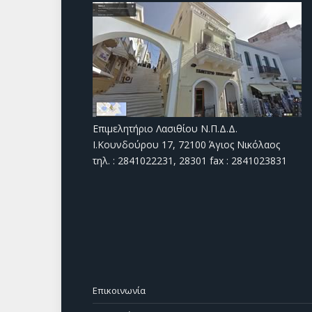
Επιμελητήριο Λασιθίου Ν.Π.Δ.Δ.
Ι.Κουνδούρου 17, 72100 Άγιος Νικόλαος
τηλ. : 2841022231, 28301 fax : 2841023831
Επικοινωνία