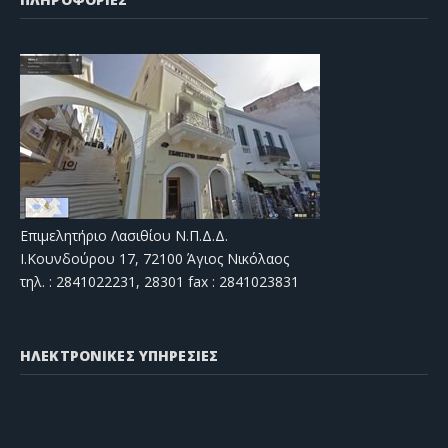
Επιμελητήριο Λασιθίου Ν.Π.Δ.Δ.
Ι.Κουνδούρου 17, 72100 Άγιος Νικόλαος
τηλ. : 2841022231, 28301 fax : 2841023831
ΗΛΕΚΤΡΟΝΙΚΕΣ ΥΠΗΡΕΣΙΕΣ