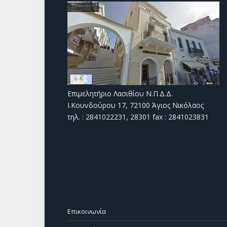
Επιμελητήριο Λασιθίου Ν.Π.Δ.Δ.
Ι.Κουνδούρου 17, 72100 Άγιος Νικόλαος
τηλ. : 2841022231, 28301 fax : 2841023831
Επικοινωνία