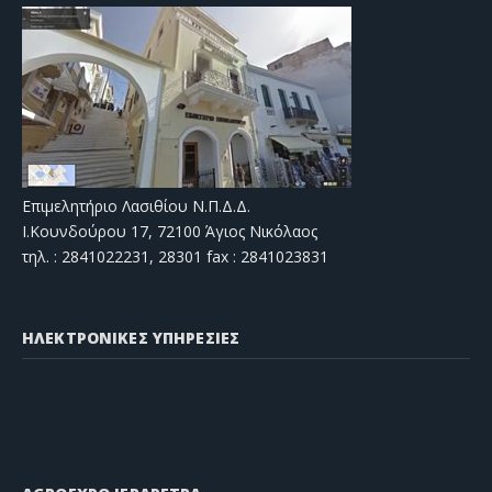
Επιμελητήριο Λασιθίου Ν.Π.Δ.Δ.
Ι.Κουνδούρου 17, 72100 Άγιος Νικόλαος
τηλ. : 2841022231, 28301 fax : 2841023831
ΗΛΕΚΤΡΟΝΙΚΕΣ ΥΠΗΡΕΣΙΕΣ