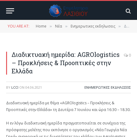
YOU ARE AT:
Home
Νέα
Ενημερωτικες εκδηλωσεις
Διαδικτυακή ημερίδα: AGROlogistics – Προκλήσεις & Προοπτικές στην Ελλάδα
»
»
»
Διαδικτυακή ημερίδα: AGROlogistics
0
– Προκλήσεις & Προοπτικές στην
Ελλάδα
BY
LCCI
ON
04.06.2021
ΕΝΗΜΕΡΩΤΙΚΕΣ ΕΚΔΗΛΩΣΕΙΣ
Διαδικτυακή ημερίδα με θέμα «AGROlogistics – Προκλήσεις &
Προοπτικές στην Ελλάδα» τη Δευτέρα 7 Ιουνίου και ώρα 16:30 – 18:30.
Η εν λόγω διαδικτυακή ημερίδα πραγματοποιείται σε συνέχεια της
πρόσφατης μελέτης που εκπόνησε ο οργανισμός «Νέα Γεωργία Νέα
Γενιά» αναφορικά με τις δυνατότητες του κλάδου των Agrologistics