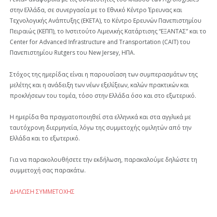
στην Ελλάδα, σε συνεργασία με το Εθνικό Κέντρο Έρευνας και
Τεχνολογικής Ανάπτυξης (ΕΚΕΤΑ), το Κέντρο Ερευνών Πανεπιστημίου
Πειραιώς (ΚΕΠΠ), το Ινστιτούτο Λιμενικής Κατάρτισης “ΕΞΑΝΤΑΣ” και το
Center for Advanced Infrastructure and Transportation (CAIT) του
Πανεπιστημίου Rutgers του New Jersey, ΗΠΑ.
Στόχος της ημερίδας είναι η παρουσίαση των συμπερασμάτων της
μελέτης και η ανάδειξη των νέων εξελίξεων, καλών πρακτικών και
προκλήσεων του τομέα, τόσο στην Ελλάδα όσο και στο εξωτερικό.
Η ημερίδα θα πραγματοποιηθεί στα ελληνικά και στα αγγλικά με
ταυτόχρονη διερμηνεία, λόγω της συμμετοχής ομιλητών από την
Ελλάδα και το εξωτερικό.
Για να παρακολουθήσετε την εκδήλωση, παρακαλούμε δηλώστε τη
συμμετοχή σας παρακάτω.
ΔΗΛΩΣΗ ΣΥΜΜΕΤΟΧΗΣ