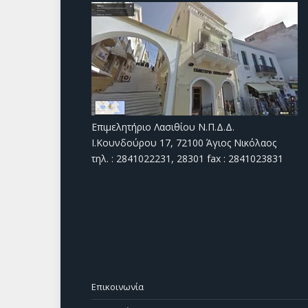
Επιμελητήριο Λασιθίου Ν.Π.Δ.Δ.
Ι.Κουνδούρου 17, 72100 Άγιος Νικόλαος
τηλ. : 2841022231, 28301 fax : 2841023831
Επικοινωνία