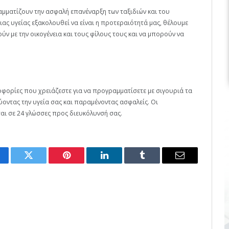
αμματίζουν την ασφαλή επανέναρξη των ταξιδιών και του
ας υγείας εξακολουθεί να είναι η προτεραιότητά μας, θέλουμε
ύν με την οικογένεια και τους φίλους τους και να μπορούν να
οφορίες που χρειάζεστε για να προγραμματίσετε με σιγουριά τα
ύοντας την υγεία σας και παραμένοντας ασφαλείς. Οι
αι σε 24 γλώσσες προς διευκόλυνσή σας.
cebook
Twitter
Pinterest
LinkedIn
Tumblr
Email