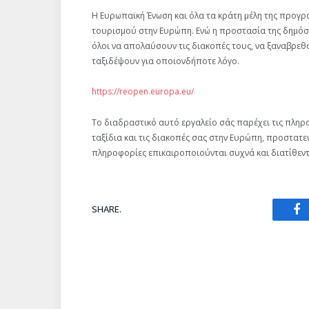
Η Ευρωπαϊκή Ένωση και όλα τα κράτη μέλη της προγρ
τουρισμού στην Ευρώπη. Ενώ η προστασία της δημόσι
όλοι να απολαύσουν τις διακοπές τους, να ξαναβρεθο
ταξιδέψουν για οποιονδήποτε λόγο.
https://reopen.europa.eu/
Το διαδραστικό αυτό εργαλείο σάς παρέχει τις πληρ
ταξίδια και τις διακοπές σας στην Ευρώπη, προστατε
πληροφορίες επικαιροποιούνται συχνά και διατίθεντ
SHARE.
Fa