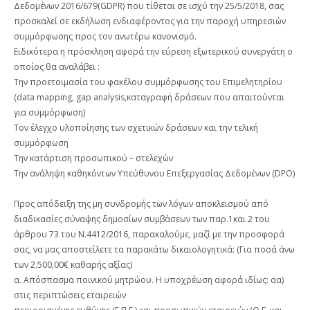
Δεδομένων 2016/679(GDPR) που τίθεται σε ισχύ την 25/5/2018, σας
προσκαλεί σε εκδήλωση ενδιαφέροντος για την παροχή υπηρεσιών
συμμόρφωσης προς τον ανωτέρω κανονισμό.
Ειδικότερα η πρόσκληση αφορά την εύρεση εξωτερικού συνεργάτη ο
οποίος θα αναλάβει :
Την προετοιμασία του φακέλου συμμόρφωσης του Επιμελητηρίου
(data mapping, gap analysis,καταγραφή δράσεων που απαιτούνται
για συμμόρφωση)
Τον έλεγχο υλοποίησης των σχετικών δράσεων και την τελική
συμμόρφωση
Την κατάρτιση προσωπικού – στελεχών
Την ανάληψη καθηκόντων Υπεύθυνου Επεξεργασίας Δεδομένων (DPO)
Προς απόδειξη της μη συνδρομής των λόγων αποκλεισμού από
διαδικασίες σύναψης δημοσίων συμβάσεων των παρ.1και 2 του
άρθρου 73 του Ν.4412/2016, παρακαλούμε, μαζί με την προσφορά
σας, να μας αποστείλετε τα παρακάτω δικαιολογητικά: (Για ποσά άνω
των 2.500,00€ καθαρής αξίας)
α. Απόσπασμα ποινικού μητρώου. Η υποχρέωση αφορά ιδίως: αα)
στις περιπτώσεις εταιρειών