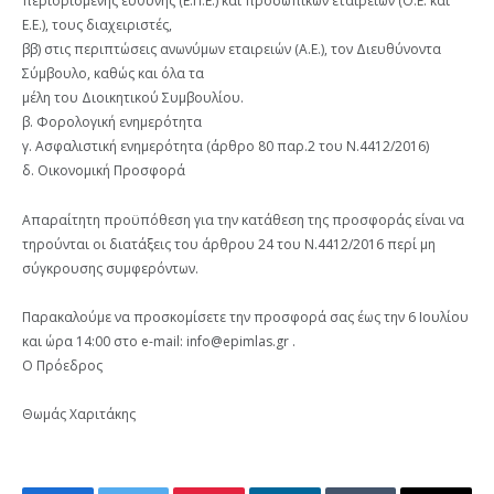
περιορισμένης ευθύνης (Ε.Π.Ε.) και προσωπικών εταιρειών (Ο.Ε. και
Ε.Ε.), τους διαχειριστές,
ββ) στις περιπτώσεις ανωνύμων εταιρειών (Α.Ε.), τον Διευθύνοντα
Σύμβουλο, καθώς και όλα τα
μέλη του Διοικητικού Συμβουλίου.
β. Φορολογική ενημερότητα
γ. Ασφαλιστική ενημερότητα (άρθρο 80 παρ.2 του Ν.4412/2016)
δ. Οικονομική Προσφορά
Απαραίτητη προϋπόθεση για την κατάθεση της προσφοράς είναι να
τηρούνται οι διατάξεις του άρθρου 24 του Ν.4412/2016 περί μη
σύγκρουσης συμφερόντων.
Παρακαλούμε να προσκομίσετε την προσφορά σας έως την 6 Ιουλίου
και ώρα 14:00 στο e-mail: info@epimlas.gr .
Ο Πρόεδρος
Θωμάς Χαριτάκης