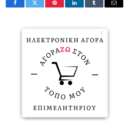
Facebook
Twitter
Pinterest
LinkedIn
Tumblr
Email