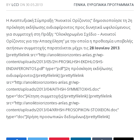
BY
LCCI
ON
30.05.2013
ΓΕΝΙΚΑ
,
ΕΥΡΩΠΑΙΚΑ ΠΡΟΓΡΑΜΜΑΤΑ
Η Αναπτυξιακή Σύμπραξη “Ανοικτοί Ορίζοντες” δημοσιοποίησε τη 2η
πρόκληση εκδήλωσης ενδιαφέροντος προς δυνητικά ωφελούμενους
για συμμετοχή στη Πράξη: “Ολοκληρωμένο Σχέδιο – Ανοικτοί
Ορίζοντες για την Απασχόληση” με την οποία η προθεσμία υποβολής
αιτήσεων συμμετοχής παρατείνεται μέχρι τις
28 Ιουνίου 2013
.
[prettyfilelink src=”http://anoiktoiorizontes-anlas.gr/wp-
content/uploads/2013/05/2H-PROSKLHSH-EKDHLOSHS-
ENDIAFERONTOS.pdf” type=”pdf”]2η πρόσκληση εκδήλωσης
ενδιαφέροντος[/prettyfilelink] [prettyfilelink
src=”http://anoiktoiorizontes-anlas.gr/wp-
content/uploads/2013/04/AITHSH-SYMMETOXHS.doc”
type=”doc”]Αίτηση συμμετοχής[/prettyfilelink] [prettyfilelink
src=”http://anoiktoiorizontes-anlas.gr/wp-
content/uploads/2013/04/XRHSH-PROSOPIKON-STOIXEION.doc”
type=”doc”]Χρήση προσωπικών δεδομένων[/prettyfilelink]