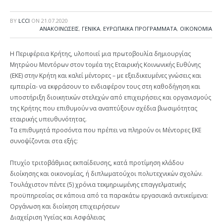
BY
LCCI
ON
21.07.2020
ΑΝΑΚΟΙΝΩΣΕΙΣ
,
ΓΕΝΙΚΑ
,
ΕΥΡΩΠΑΙΚΑ ΠΡΟΓΡΑΜΜΑΤΑ
,
ΟΙΚΟΝΟΜΙΑ
Η Περιφέρεια Κρήτης, υλοποιεί μια πρωτοβουλία δημιουργίας
Μητρώου Μεντόρων στον τομέα της Εταιρικής Κοινωνικής Ευθύνης
(ΕΚΕ) στην Κρήτη και καλεί μέντορες – με εξειδικευμένες γνώσεις και
εμπειρία- να εκφράσουν το ενδιαφέρον τους στη καθοδήγηση και
υποστήριξη διοικητικών στελεχών από επιχειρήσεις και οργανισμούς
της Κρήτης που επιθυμούν να αναπτύξουν σχέδια βιωσιμότητας
εταιρικής υπευθυνότητας.
Τα επιθυμητά προσόντα που πρέπει να πληρούν οι Μέντορες ΕΚΕ
συνοψίζονται στα εξής:
Πτυχίο τριτοβάθμιας εκπαίδευσης, κατά προτίμηση κλάδου
διοίκησης και οικονομίας, ή διπλωματούχοι πολυτεχνικών σχολών.
Τουλάχιστον πέντε (5) χρόνια τεκμηριωμένης επαγγελματικής
προϋπηρεσίας σε κάποια από τα παρακάτω εργασιακά αντικείμενα:
Οργάνωση και διοίκηση επιχειρήσεων
Διαχείριση Υγείας και Ασφάλειας