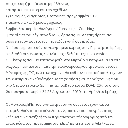
Διαχείριση ζητημάτων περιβάλλοντος
Κατάρτιση επιχειρηματικών σχεδίων
Σχεδιασμός, διαχείριση, υλοποίηση προγραμμάτων EKE
Επικοινωνία και δημόσιες σχέσεις
Συμβουλευτική – Καθοδήγηση / Consulting – Coaching
Εμπειρία σε τουλάχιστον δυο (2) δράσεις ΕΚΕ σε επιχείρηση που
συμμετέχουν ως μέτοχοι ή εργαζόμενοι ή συνεργάτες.
Να δραστηριοποιούνται γεωγραφικά κυρίως στην Περιφέρεια Κρήτης
Να διαθέτουν γνώσεις / ικανότητες / δεξιότητες επικοινωνίας
Οι μέντορες που θα καταγραφούν στο Μητρώο Μεντόρων θα λάβουν
ολιγόωρη εκπαίδευση από εμπειρογνώμονες και προσκεκλημένους
Μέντορες της ΕΚΕ, ενώ ταυτόχρονα θα έρθουν σε επαφή και θα έχουν
την ευκαιρία να καθοδηγήσουν επιχειρήσεις και φορείς του νησιού
στο Θερινό Σχολείο (summer school) του έργου ROAD CSR, το οποίο
θα πραγματοποιηθεί 24-28 Αυγούστου 2020 στο Ηράκλειο Κρήτης.
Οι Μέντορες ΕΚΕ, που ενδιαφέρονται να συμμετάσχουν και να
επωφεληθούν από το σύνολο των δράσεων του προγράμματος,
καλούνται να αναζητήσουν περισσότερες πληροφορίες από την
ιστοσελίδα του προγράμματος http://ris3.crete.gov.gr/eke/ και να