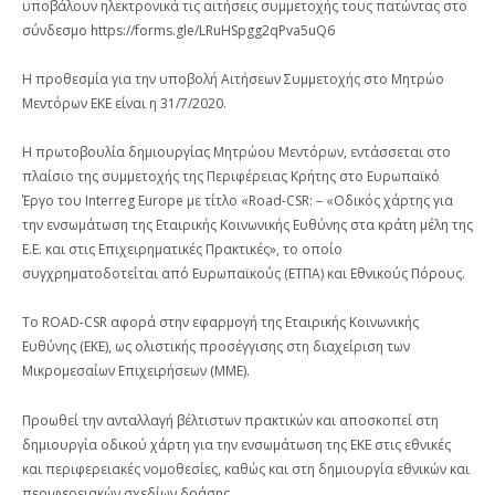
υποβάλουν ηλεκτρονικά τις αιτήσεις συμμετοχής τους πατώντας στο
σύνδεσμο https://forms.gle/LRuHSpgg2qPva5uQ6
Η προθεσμία για την υποβολή Αιτήσεων Συμμετοχής στο Μητρώο
Μεντόρων ΕΚΕ είναι η 31/7/2020.
Η πρωτοβουλία δημιουργίας Μητρώου Μεντόρων, εντάσσεται στο
πλαίσιο της συμμετοχής της Περιφέρειας Κρήτης στο Ευρωπαϊκό
Έργο του Interreg Europe με τίτλο «Road-CSR: – «Οδικός χάρτης για
την ενσωμάτωση της Εταιρικής Κοινωνικής Ευθύνης στα κράτη μέλη της
Ε.Ε. και στις Επιχειρηματικές Πρακτικές», το οποίο
συγχρηματοδοτείται από Ευρωπαϊκούς (ΕΤΠΑ) και Εθνικούς Πόρους.
Το ROAD-CSR αφορά στην εφαρμογή της Εταιρικής Κοινωνικής
Ευθύνης (ΕΚΕ), ως ολιστικής προσέγγισης στη διαχείριση των
Μικρομεσαίων Επιχειρήσεων (ΜΜΕ).
Προωθεί την ανταλλαγή βέλτιστων πρακτικών και αποσκοπεί στη
δημιουργία οδικού χάρτη για την ενσωμάτωση της ΕΚΕ στις εθνικές
και περιφερειακές νομοθεσίες, καθώς και στη δημιουργία εθνικών και
περιφερειακών σχεδίων δράσης.