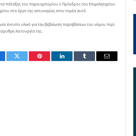
ματα πάταξης του παρα-εμπορίου ο Πρόεδρος του Επιμελητηρίου
ρίου στο έργο της αστυνομίας στον τομέα αυτό.
σε έντυπο υλικό για την βεβαίωση παραβάσεων του νόμου περί
εύρυθμη λειτουργία της.
cebook
Twitter
Pinterest
LinkedIn
Tumblr
Email