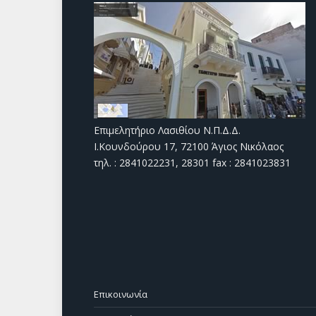
Επιμελητήριο Λασιθίου Ν.Π.Δ.Δ.
Ι.Κουνδούρου 17, 72100 Άγιος Νικόλαος
τηλ. : 2841022231, 28301 fax : 2841023831
Επικοινωνία