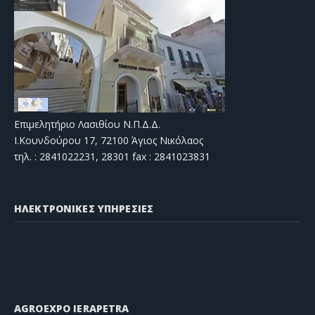
Επιμελητήριο Λασιθίου Ν.Π.Δ.Δ.
Ι.Κουνδούρου 17, 72100 Άγιος Νικόλαος
τηλ. : 2841022231, 28301 fax : 2841023831
ΗΛΕΚΤΡΟΝΙΚΕΣ ΥΠΗΡΕΣΙΕΣ
AGROEXPO IERAPETRA