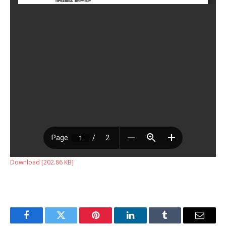
Download [202.86 KB]
Facebook
Twitter
Pinterest
LinkedIn
Tumblr
Email