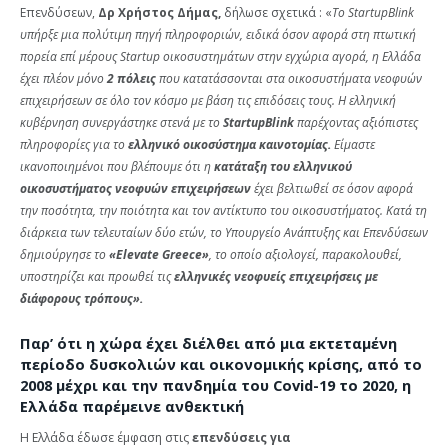
Επενδύσεων,
Δρ Χρήστος Δήμας,
δήλωσε σχετικά : «
Το StartupBlink
υπήρξε μια πολύτιμη πηγή πληροφοριών, ειδικά όσον αφορά στη πτωτική
πορεία επί μέρους Startup οικοσυστημάτων στην εγχώρια αγορά, η Ελλάδα
έχει πλέον μόνο
2 πόλεις
που κατατάσσονται στα οικοσυστήματα νεοφυών
επιχειρήσεων σε όλο τον κόσμο με βάση τις επιδόσεις τους. Η ελληνική
κυβέρνηση συνεργάστηκε στενά με το
StartupBlink
παρέχοντας αξιόπιστες
πληροφορίες για το
ελληνικό οικοσύστημα καινοτομίας.
Είμαστε
ικανοποιημένοι που βλέπουμε ότι η
κατάταξη του ελληνικού
οικοσυστήματος νεοφυών επιχειρήσεων
έχει βελτιωθεί σε όσον αφορά
την ποσότητα, την ποιότητα και τον αντίκτυπο του οικοσυστήματος. Κατά τη
διάρκεια των τελευταίων δύο ετών, το Υπουργείο Ανάπτυξης και Επενδύσεων
δημιούργησε το
«Elevate Greece»
, το οποίο αξιολογεί, παρακολουθεί,
υποστηρίζει και προωθεί τις
ελληνικές νεοφυείς επιχειρήσεις με
διάφορους τρόπους».
Παρ’ ότι η χώρα έχει διέλθει από μια εκτεταμένη
περίοδο δυσκολιών και οικονομικής κρίσης, από το
2008 μέχρι και την πανδημία του Covid-19 το 2020, η
Ελλάδα παρέμεινε ανθεκτική
Η Ελλάδα έδωσε έμφαση στις
επενδύσεις για