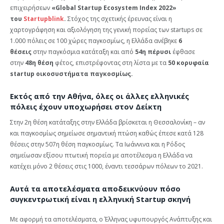
επιχειρήσεων
«Global Startup Ecosystem Index 2022»
του
Startupblink
.
Στόχος της σχετικής έρευνας είναι η
χαρτογράφηση και αξιολόγηση της γενική πορείας των startups σε
1.000 πόλεις σε 100 χώρες παγκοσμίως, η Ελλάδα ανέβηκε
6
θέσεις
στην παγκόσμια κατάταξη και από
54η πέρυσι
έφθασε
στην
48η θέση
φέτος, επιστρέφοντας στη λίστα με τα
50 κορυφαία
startup οικοσυστήματα παγκοσμίως.
Εκτός από την Αθήνα, όλες οι άλλες ελληνικές
πόλεις έχουν υποχωρήσει στον Δείκτη
Στην 2η θέση κατάταξης στην Ελλάδα βρίσκεται η Θεσσαλονίκη – αν
και παγκοσμίως σημείωσε σημαντική πτώση καθώς έπεσε κατά 128
θέσεις στην 507η θέση παγκοσμίως. Τα Ιωάννινα και η Ρόδος
σημείωσαν εξίσου πτωτική πορεία με αποτέλεσμα η Ελλάδα να
κατέχει μόνο 2 θέσεις στις 1000, έναντι τεσσάρων πόλεων το 2021.
Αυτά τα αποτελέσματα αποδεικνύουν πόσο
συγκεντρωτική είναι η ελληνική Startup σκηνή
Με αφορμή τα αποτελέσματα, ο Έλληνας υφυπουργός Ανάπτυξης και