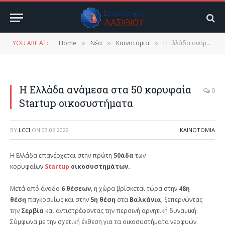
YOU ARE AT:
Home
Νέα
Καινοτομια
Η Ελλάδα ανάμεσα στα 50 κορυφαία Startup οικοσυστήματα
»
»
»
Η Ελλάδα ανάμεσα στα 50 κορυφαία
0
Startup οικοσυστήματα
BY
LCCI
ON
03.06.2022
ΚΑΙΝΟΤΟΜΙΑ
Η Ελλάδα επανέρχεται στην πρώτη
50άδα
των
κορυφαίων
Startup
οικοσυστημάτων.
Μετά από άνοδο
6 θέσεων
, η χώρα βρίσκεται τώρα στην
48η
θέση
παγκοσμίως και στην
5η θέση
στα
Βαλκάνια
, ξεπερνώντας
την
Σερβία
και αντιστρέφοντας την περσινή αρνητική δυναμική.
Σύμφωνα με την σχετική έκθεση για τα οικοσυστήματα νεοφυών