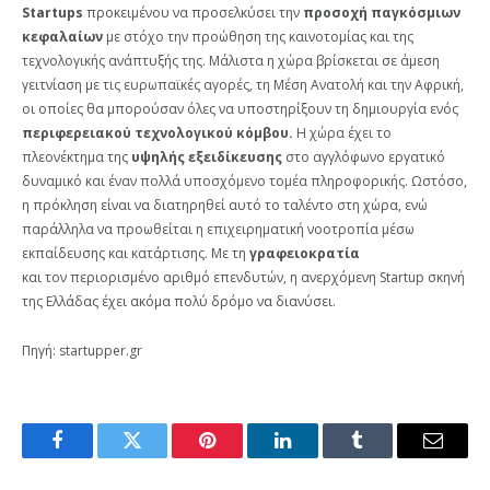
Startups
προκειμένου να προσελκύσει την
προσοχή παγκόσμιων
κεφαλαίων
με στόχο την προώθηση της καινοτομίας και της
τεχνολογικής ανάπτυξής της. Μάλιστα η χώρα βρίσκεται σε άμεση
γειτνίαση με τις ευρωπαϊκές αγορές, τη Μέση Ανατολή και την Αφρική,
οι οποίες θα μπορούσαν όλες να υποστηρίξουν τη δημιουργία ενός
περιφερειακού τεχνολογικού κόμβου.
Η χώρα έχει το
πλεονέκτημα της
υψηλής εξειδίκευσης
στο αγγλόφωνο εργατικό
δυναμικό και έναν πολλά υποσχόμενο τομέα πληροφορικής. Ωστόσο,
η πρόκληση είναι να διατηρηθεί αυτό το ταλέντο στη χώρα, ενώ
παράλληλα να προωθείται η επιχειρηματική νοοτροπία μέσω
εκπαίδευσης και κατάρτισης. Με τη
γραφειοκρατία
και τον περιορισμένο αριθμό επενδυτών, η ανερχόμενη Startup σκηνή
της Ελλάδας έχει ακόμα πολύ δρόμο να διανύσει.
Πηγή: startupper.gr
Facebook
Twitter
Pinterest
LinkedIn
Tumblr
Email