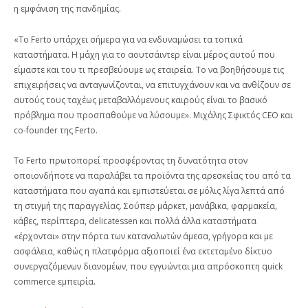
η εμφάνιση της πανδημίας.
«Το Ferto υπάρχει σήμερα για να ενδυναμώσει τα τοπικά
καταστήματα. Η μάχη για το αουτσάιντερ είναι μέρος αυτού που
είμαστε και του τι πρεσβεύουμε ως εταιρεία. Το να βοηθήσουμε τις
επιχειρήσεις να ανταγωνίζονται, να επιτυγχάνουν και να ανθίζουν σε
αυτούς τους ταχέως μεταβαλλόμενους καιρούς είναι το βασικό
πρόβλημα που προσπαθούμε να λύσουμε». Μιχάλης Σφικτός CEO και
co-founder της Ferto.
Το Fertο πρωτοπορεί προσφέροντας τη δυνατότητα στον
οποιονδήποτε να παραλάβει τα προϊόντα της αρεσκείας του από τα
καταστήματα που αγαπά και εμπιστεύεται σε μόλις λίγα λεπτά από
τη στιγμή της παραγγελίας. Σούπερ μάρκετ, μανάβικα, φαρμακεία,
κάβες, περίπτερα, delicatessen και πολλά άλλα καταστήματα
«έρχονται» στην πόρτα των καταναλωτών άμεσα, γρήγορα και με
ασφάλεια, καθώς η πλατφόρμα αξιοποιεί ένα εκτεταμένο δίκτυο
συνεργαζόμενων διανομέων, που εγγυώνται μια απρόσκοπτη quick
commerce εμπειρία.