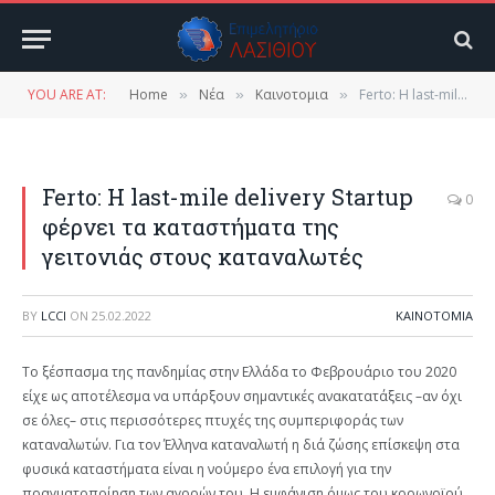
YOU ARE AT:
Home
Νέα
Καινοτομια
Ferto: Η last-mile delivery Startup φέρνει τα καταστήματα της γειτονιάς στους καταναλωτές
»
»
»
Ferto: Η last-mile delivery Startup
0
φέρνει τα καταστήματα της
γειτονιάς στους καταναλωτές
BY
LCCI
ON
25.02.2022
ΚΑΙΝΟΤΟΜΙΑ
Το ξέσπασμα της πανδημίας στην Ελλάδα το Φεβρουάριο του 2020
είχε ως αποτέλεσμα να υπάρξουν σημαντικές ανακατατάξεις –αν όχι
σε όλες– στις περισσότερες πτυχές της συμπεριφοράς των
καταναλωτών. Για τον Έλληνα καταναλωτή η διά ζώσης επίσκεψη στα
φυσικά καταστήματα είναι η νούμερο ένα επιλογή για την
πραγματοποίηση των αγορών του. Η εμφάνιση όμως του κορωνοϊού