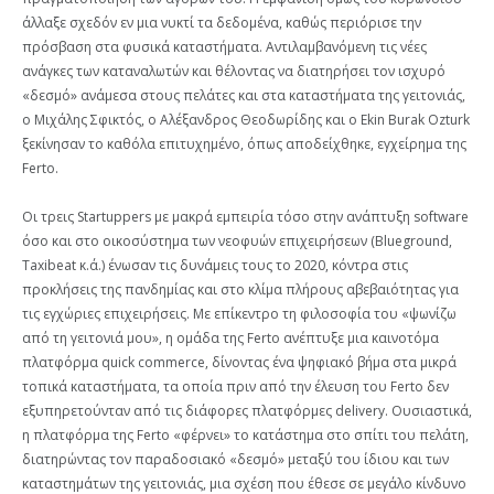
άλλαξε σχεδόν εν μια νυκτί τα δεδομένα, καθώς περιόρισε την
πρόσβαση στα φυσικά καταστήματα. Αντιλαμβανόμενη τις νέες
ανάγκες των καταναλωτών και θέλοντας να διατηρήσει τον ισχυρό
«δεσμό» ανάμεσα στους πελάτες και στα καταστήματα της γειτονιάς,
ο Μιχάλης Σφικτός, ο Αλέξανδρος Θεοδωρίδης και ο Ekin Burak Ozturk
ξεκίνησαν το καθόλα επιτυχημένο, όπως αποδείχθηκε, εγχείρημα της
Ferto.
Οι τρεις Startuppers με μακρά εμπειρία τόσο στην ανάπτυξη software
όσο και στο οικοσύστημα των νεοφυών επιχειρήσεων (Blueground,
Taxibeat κ.ά.) ένωσαν τις δυνάμεις τους το 2020, κόντρα στις
προκλήσεις της πανδημίας και στο κλίμα πλήρους αβεβαιότητας για
τις εγχώριες επιχειρήσεις. Με επίκεντρο τη φιλοσοφία του «ψωνίζω
από τη γειτονιά μου», η ομάδα της Ferto ανέπτυξε μια καινοτόμα
πλατφόρμα quick commerce, δίνοντας ένα ψηφιακό βήμα στα μικρά
τοπικά καταστήματα, τα οποία πριν από την έλευση του Ferto δεν
εξυπηρετούνταν από τις διάφορες πλατφόρμες delivery. Ουσιαστικά,
η πλατφόρμα της Ferto «φέρνει» το κατάστημα στο σπίτι του πελάτη,
διατηρώντας τον παραδοσιακό «δεσμό» μεταξύ του ίδιου και των
καταστημάτων της γειτονιάς, μια σχέση που έθεσε σε μεγάλο κίνδυνο