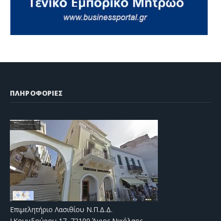
ΠΛΗΡΟΦΟΡΙΕΣ
Επιμελητήριο Λασιθίου Ν.Π.Δ.Δ.
Ι.Κουνδούρου 17, 72100 Άγιος Νικόλαος