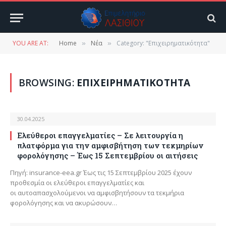
YOU ARE AT:
Home
Νέα
Category: "Επιχειρηματικότητα"
»
»
BROWSING:
ΕΠΙΧΕΙΡΗΜΑΤΙΚΌΤΗΤΑ
30.04.2025
Ελεύθεροι επαγγελματίες – Σε λειτουργία η
πλατφόρμα για την αμφισβήτηση των τεκμηρίων
φορολόγησης – Έως 15 Σεπτεμβρίου οι αιτήσεις
Πηγή: insurance-eea.gr Έως τις 15 Σεπτεμβρίου 2025 έχουν
προθεσμία οι ελεύθεροι επαγγελματίες και
οι αυτοαπασχολούμενοι να αμφισβητήσουν τα τεκμήρια
φορολόγησης και να ακυρώσουν…