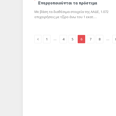
Ενεργοποιούνται τα πρόστιμα
Με βάση τα διαθέσιμα στοιχεία της ΑΑΔΕ, 1.072
επιχειρήσεις με τζίρο άνω του 1 εκατ.…
Previous
…
…
1
4
5
6
7
8