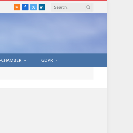
RSS
Facebook
X
LinkedIn
(Twitter)
-CHAMBER
GDPR